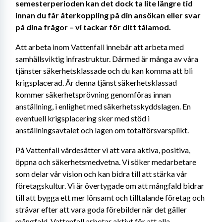
semesterperioden kan det dock ta lite längre tid 
innan du får återkoppling på din ansökan eller svar 
på dina frågor – vi tackar för ditt tålamod. 
Att arbeta inom Vattenfall innebär att arbeta med 
samhällsviktig infrastruktur. Därmed är många av våra 
tjänster säkerhetsklassade och du kan komma att bli 
krigsplacerad. Är denna tjänst säkerhetsklassad 
kommer säkerhetsprövning genomföras innan 
anställning, i enlighet med säkerhetsskyddslagen. En 
eventuell krigsplacering sker med stöd i 
anställningsavtalet och lagen om totalförsvarsplikt. 
På Vattenfall värdesätter vi att vara aktiva, positiva, 
öppna och säkerhetsmedvetna. Vi söker medarbetare 
som delar vår vision och kan bidra till att stärka vår 
företagskultur. Vi är övertygade om att mångfald bidrar 
till att bygga ett mer lönsamt och tilltalande företag och 
strävar efter att vara goda förebilder när det gäller 
mångfald. Vattenfall arbetar aktivt för att alla 