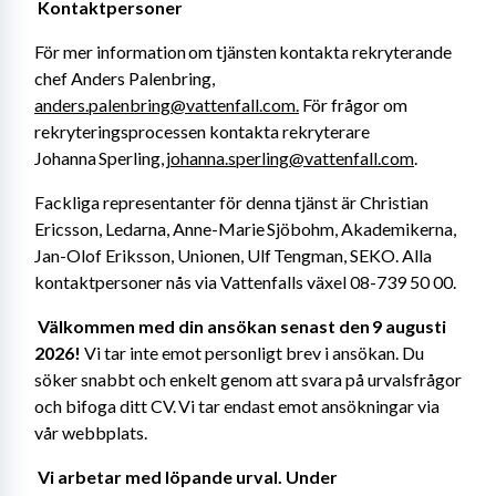
Kontaktpersoner 
För mer information om tjänsten kontakta rekryterande 
chef Anders Palenbring, 
anders.palenbring@vattenfall.com.
 För frågor om 
rekryteringsprocessen kontakta rekryterare 
Johanna Sperling, 
johanna.sperling@vattenfall.com
. 
Fackliga representanter för denna tjänst är Christian 
Ericsson, Ledarna, Anne-Marie Sjöbohm, Akademikerna, 
Jan-Olof Eriksson, Unionen, Ulf Tengman, SEKO. Alla 
kontaktpersoner nås via Vattenfalls växel 08-739 50 00. 
Välkommen med din ansökan senast den 9 augusti 
2026! 
Vi tar inte emot personligt brev i ansökan. Du 
söker snabbt och enkelt genom att svara på urvalsfrågor 
och bifoga ditt CV. Vi tar endast emot ansökningar via 
vår webbplats. 
Vi arbetar med löpande urval. Under 