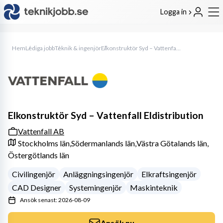
Logga in
Hem
Lediga jobb
Teknik & ingenjör
Elkonstruktör Syd – Vattenfall Eldistribution
Elkonstruktör Syd – Vattenfall Eldistribution
Vattenfall AB
Stockholms län,
Södermanlands län,
Västra Götalands län,
Östergötlands län
Civilingenjör
Anläggningsingenjör
Elkraftsingenjör
CAD Designer
Systemingenjör
Maskinteknik
Ansök senast: 2026-08-09
Ansök nu