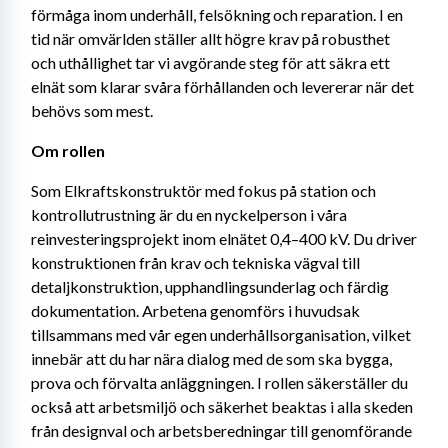
förmåga inom underhåll, felsökning och reparation. I en 
tid när omvärlden ställer allt högre krav på robusthet 
och uthållighet tar vi avgörande steg för att säkra ett 
elnät som klarar svåra förhållanden och levererar när det 
behövs som mest.
Om rollen 
Som Elkraftskonstruktör med fokus på station och 
kontrollutrustning är du en nyckelperson i våra 
reinvesteringsprojekt inom elnätet 0,4–400 kV. Du driver 
konstruktionen från krav och tekniska vägval till 
detaljkonstruktion, upphandlingsunderlag och färdig 
dokumentation. Arbetena genomförs i huvudsak 
tillsammans med vår egen underhållsorganisation, vilket 
innebär att du har nära dialog med de som ska bygga, 
prova och förvalta anläggningen. I rollen säkerställer du 
också att arbetsmiljö och säkerhet beaktas i alla skeden 
från designval och arbetsberedningar till genomförande 