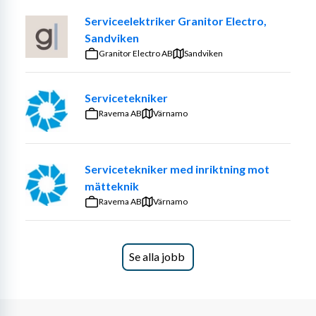
Serviceelektriker Granitor Electro,
Sandviken
Granitor Electro AB
Sandviken
Servicetekniker
Ravema AB
Värnamo
Servicetekniker med inriktning mot
mätteknik
Ravema AB
Värnamo
Se alla jobb