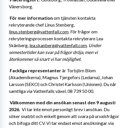
Vänersborg.
För mer information
 om tjänsten kontakta 
rekryterande chef Linus Stenberg, 
linus.stenberg@vattenfall.com
. För frågor om 
rekryteringsprocessen kontakta rekryterare Lea 
Skånberg, 
lea.skanberg@vattenfall.com
. 
Under 
semestertider kan svar på frågor dröja, men vi 
återkommer så snart vi har möjlighet.
Fackliga representanter
 är Torbjörn Blom 
(Akademikerna), Magnus Tjergefors (Ledarna), Johan 
Larsson (SEKO) och Christel Karlsson (Unionen). Du når 
samtliga via Vattenfalls växel, 08 739 50 00. 
Välkommen med din ansökan senast den 9 augusti 
2026.
  Vi tar inte emot personligt brev i ansökan. Du 
söker snabbt och enkelt genom att svara på urvalsfrågor 
och bifoga ditt CV.
Vi tar endast emot ansökningar via 