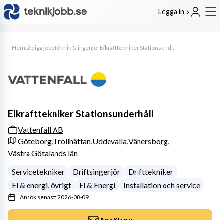
Logga in
Hem
Lediga jobb
Teknik & ingenjör
Elkrafttekniker Stationsunderhåll
Elkrafttekniker Stationsunderhåll
Vattenfall AB
Göteborg,
Trollhättan,
Uddevalla,
Vänersborg,
Västra Götalands län
Servicetekniker
Driftsingenjör
Drifttekniker
El & energi, övrigt
El & Energi
Installation och service
Ansök senast: 2026-08-09
Ansök nu