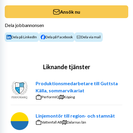
Ansök nu
Dela jobbannonsen
Dela på LinkedIn
Dela på Facebook
Dela via mail
Liknande tjänster
Produktionsmedarbetare till Guttsta
Källa, sommarvikariat
PerformIQ
Köping
Linjemontör till region- och stamnät
Vattenfall AB
Dalarnas län