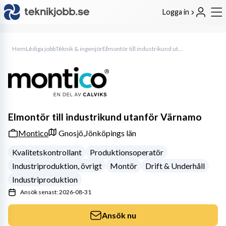
Logga in
Hem
Lediga jobb
Teknik & ingenjör
Elmontör till industrikund utanför Värnamo
Elmontör till industrikund utanför Värnamo
Montico
Gnosjö,
Jönköpings län
Kvalitetskontrollant
Produktionsoperatör
Industriproduktion, övrigt
Montör
Drift & Underhåll
Industriproduktion
Ansök senast: 2026-08-31
Ansök nu