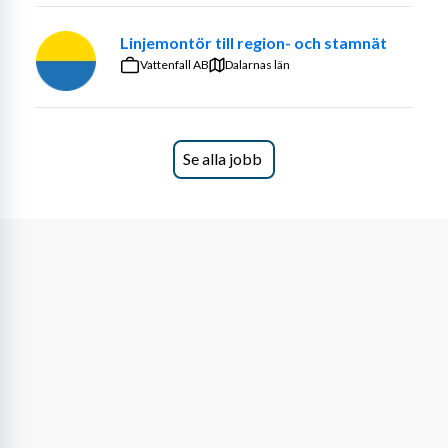
Linjemontör till region- och stamnät
Vattenfall AB
Dalarnas län
Se alla jobb