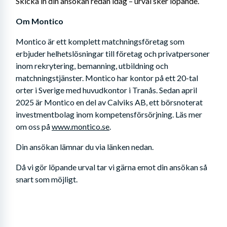
Skicka in din ansökan redan idag – urval sker löpande.
Om Montico
Montico är ett komplett matchningsföretag som 
erbjuder helhetslösningar till företag och privatpersoner 
inom rekrytering, bemanning, utbildning och 
matchningstjänster. Montico har kontor på ett 20-tal 
orter i Sverige med huvudkontor i Tranås. Sedan april 
2025 är Montico en del av Calviks AB, ett börsnoterat 
investmentbolag inom kompetensförsörjning. Läs mer 
om oss på 
www.montico.se
.
Din ansökan lämnar du via länken nedan. 
Då vi gör löpande urval tar vi gärna emot din ansökan så 
snart som möjligt.