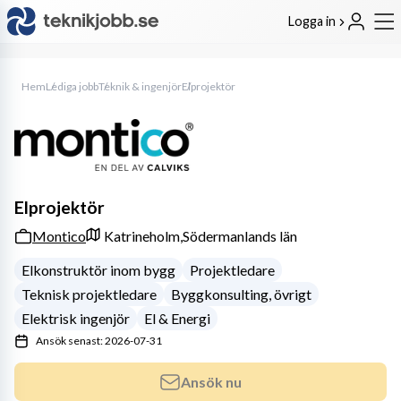
Logga in
Hem
Lediga jobb
Teknik & ingenjör
Elprojektör
Elprojektör
Montico
Katrineholm,
Södermanlands län
Elkonstruktör inom bygg
Projektledare
Teknisk projektledare
Byggkonsulting, övrigt
Elektrisk ingenjör
El & Energi
Ansök senast: 2026-07-31
Ansök nu