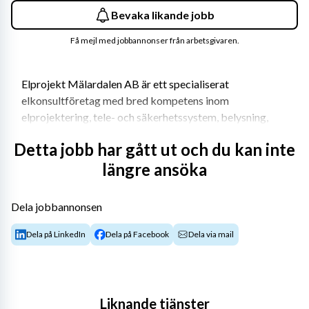
Bevaka likande jobb
Få mejl med jobbannonser från arbetsgivaren.
Elprojekt Mälardalen AB är ett specialiserat 
elkonsultföretag med bred kompetens inom 
elprojektering, tele- och säkerhetssystem, belysning, 
fastighetsautomation samt besiktning. Vi arbetar med 
Detta jobb har gått ut och du kan inte
projektering, teknisk rådgivning och uppföljning i alla 
längre ansöka
skeden av byggprocessen. 
Hos Elprojekt Mälardalen får du möjlighet att arbeta i 
Dela jobbannonsen
ett företag där kompetens, kvalitet och långsiktiga 
kundrelationer står i fokus. Elprojekt Mälardalen 
Dela på LinkedIn
Dela på Facebook
Dela via mail
erbjuder:
Varierande projekt med stor frihet under ansvar, 
där du har möjlighet att driva egna uppdrag i en 
Liknande tjänster
organisation med korta beslutsvägar och nära 