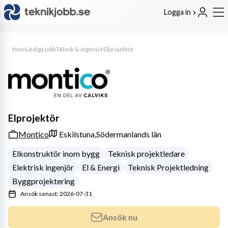
Logga in
Hem
Lediga jobb
Teknik & ingenjör
Elprojektör
Elprojektör
Montico
Eskilstuna,
Södermanlands län
Elkonstruktör inom bygg
Teknisk projektledare
Elektrisk ingenjör
El & Energi
Teknisk Projektledning
Byggprojektering
Ansök senast: 2026-07-31
Ansök nu