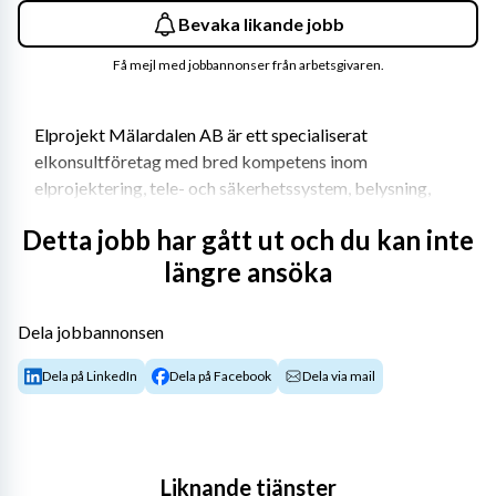
Bevaka likande jobb
Få mejl med jobbannonser från arbetsgivaren.
Elprojekt Mälardalen AB är ett specialiserat 
elkonsultföretag med bred kompetens inom 
elprojektering, tele- och säkerhetssystem, belysning, 
fastighetsautomation samt besiktning. Vi arbetar med 
Detta jobb har gått ut och du kan inte
projektering, teknisk rådgivning och uppföljning i alla 
längre ansöka
skeden av byggprocessen. 
Hos Elprojekt Mälardalen får du möjlighet att arbeta i 
Dela jobbannonsen
ett företag där kompetens, kvalitet och långsiktiga 
kundrelationer står i fokus. Elprojekt Mälardalen 
Dela på LinkedIn
Dela på Facebook
Dela via mail
erbjuder:
Varierande projekt med stor frihet under ansvar, 
där du har möjlighet att driva egna uppdrag i en 
Liknande tjänster
organisation med korta beslutsvägar och nära 