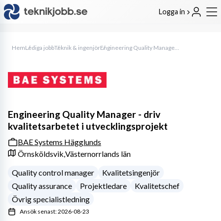
Logga in
Hem
Lediga jobb
Teknik & ingenjör
Engineering Quality Manager - driv kvalitetsarbetet i utvecklingsprojekt
Engineering Quality Manager - driv
kvalitetsarbetet i utvecklingsprojekt
BAE Systems Hägglunds
Örnsköldsvik,
Västernorrlands län
Quality control manager
Kvalitetsingenjör
Quality assurance
Projektledare
Kvalitetschef
Övrig specialistledning
Ansök senast: 2026-08-23