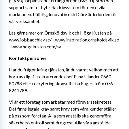
(CV90), bepansrade terrängfordon (BvS10), stöd och 
support samt el-hybrida drivsystem för den civila 
marknaden. Pålitlig, Innovativ och Djärv är ledorden för 
vår verksamhet.
Läs gärna mer om Örnsköldsvik och Höga Kusten på 
www.jobbaochlev.se/ - www.inspiration.ornskoldsvik.se 
- www.hogakusten.com/sv
Kontaktpersoner
Har du frågor kring tjänsten, är du varmt välkommen att 
höra av dig till rekryterande chef Elina Ulander 0660-
80788 eller rekryteringskonsult Lisa Fagerström 076-
8241789.
Vi är ett företag som arbetar med försvarssekretess. 
Det finns legala krav samt krav som våra kunder ställer 
på oss som företag. Alla som anställs ska genomföra 
säkerhetskontroll samt drogtest. Alla våra anställda 