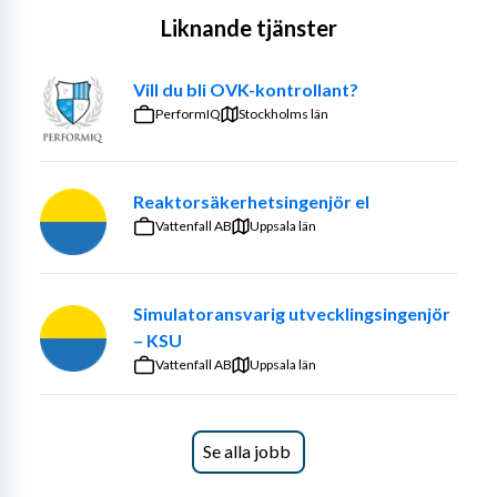
Liknande tjänster
Vill du bli OVK-kontrollant?
PerformIQ
Stockholms län
Reaktorsäkerhetsingenjör el
Vattenfall AB
Uppsala län
Simulatoransvarig utvecklingsingenjör
– KSU
Vattenfall AB
Uppsala län
Se alla jobb