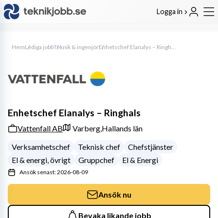
Logga in
Hem
Lediga jobb
Teknik & ingenjör
Enhetschef Elanalys – Ringhals
Enhetschef Elanalys – Ringhals
Vattenfall AB
Varberg,
Hallands län
Verksamhetschef
Teknisk chef
Chefstjänster
El & energi, övrigt
Gruppchef
El & Energi
Ansök senast: 2026-08-09
Ansök nu
Bevaka likande jobb