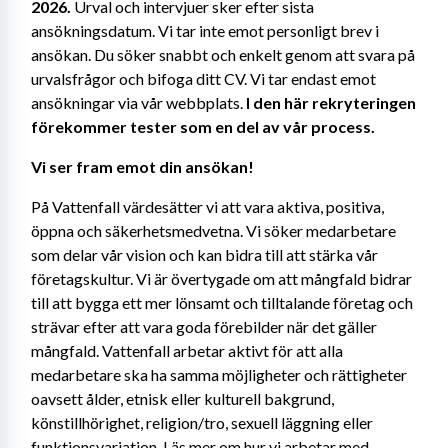
2026. 
Urval och intervjuer sker efter sista 
ansökningsdatum. Vi tar inte emot personligt brev i 
ansökan. Du söker snabbt och enkelt genom att svara på 
urvalsfrågor och bifoga ditt CV. Vi tar endast emot 
ansökningar via vår webbplats. 
I den här rekryteringen 
förekommer tester som en del av vår process.
Vi ser fram emot din ansökan! 
På Vattenfall värdesätter vi att vara aktiva, positiva, 
öppna och säkerhetsmedvetna. Vi söker medarbetare 
som delar vår vision och kan bidra till att stärka vår 
företagskultur. Vi är övertygade om att mångfald bidrar 
till att bygga ett mer lönsamt och tilltalande företag och 
strävar efter att vara goda förebilder när det gäller 
mångfald. Vattenfall arbetar aktivt för att alla 
medarbetare ska ha samma möjligheter och rättigheter 
oavsett ålder, etnisk eller kulturell bakgrund, 
könstillhörighet, religion/tro, sexuell läggning eller 
funktionsvariation. Läs mer om hur vi arbetar med 