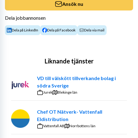
Ansök nu
Dela jobbannonsen
Dela på LinkedIn
Dela på Facebook
Dela via mail
Liknande tjänster
VD till välskött tillverkande bolag i
södra Sverige
Jurek
Blekinge län
Chef OT Nätverk- Vattenfall
Eldistribution
Vattenfall AB
Norrbottens län