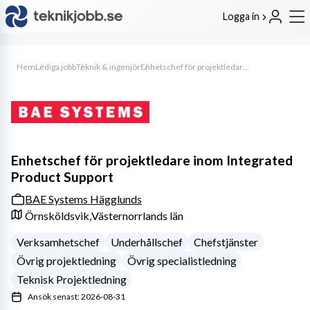
Logga in
Hem
Lediga jobb
Teknik & ingenjör
Enhetschef för projektledare inom Integrated Product Support
Enhetschef för projektledare inom Integrated
Product Support
BAE Systems Hägglunds
Örnsköldsvik,
Västernorrlands län
Verksamhetschef
Underhållschef
Chefstjänster
Övrig projektledning
Övrig specialistledning
Teknisk Projektledning
Ansök senast: 2026-08-31