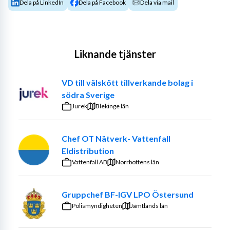
Dela på LinkedIn
Dela på Facebook
Dela via mail
Liknande tjänster
VD till välskött tillverkande bolag i
södra Sverige
Jurek
Blekinge län
Chef OT Nätverk- Vattenfall
Eldistribution
Vattenfall AB
Norrbottens län
Gruppchef BF-IGV LPO Östersund
Polismyndigheten
Jämtlands län