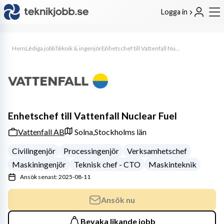
Logga in
Hem
Lediga jobb
Teknik & ingenjör
Enhetschef till Vattenfall Nuclear Fuel
Enhetschef till Vattenfall Nuclear Fuel
Vattenfall AB
Solna,
Stockholms län
Civilingenjör
Processingenjör
Verksamhetschef
Maskiningenjör
Teknisk chef - CTO
Maskinteknik
Ansök senast: 2025-08-11
Ansök nu
Bevaka likande jobb