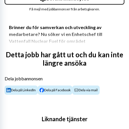
Få mejl med jobbannonser från arbetsgivaren.
Brinner du för samverkan och utveckling av 
medarbetare? Nu söker vi en Enhetschef till 
Vattenfall Nuclear Fuel för området 
bränslekomponenter och prestanda med placering i 
Detta jobb har gått ut och du kan inte
Solna
.
längre ansöka
Vattenfall Nuclear Fuel AB (VNF) har som främsta 
uppgift att upphandla, kvalitetssäkra, dimensionera och 
Dela jobbannonsen
leverera kärnbränsle till Vattenfalls kärnkraftverk. Vi har 
ansvarsåtaganden som spänner över hela livscykeln fram 
Dela på LinkedIn
Dela på Facebook
Dela via mail
till det att bränslet tas ur härden. VNF levererar också 
tekniska analyser och andra tjänster inom 
kärnbränsleområdet. Detta ansvar bidrar till att säkra 
den fossilfria elproduktionen.
Liknande tjänster