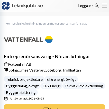
Logga in
Hem
Lediga jobb
Teknik & ingenjör
Entreprenörsansvarig - Nätanslutningar
Entreprenörsansvarig - Nätanslutningar
Vattenfall AB
Solna,
Umeå,
Västerås,
Göteborg,
Trollhättan
Teknisk projektledare
El & energi, övrigt
Byggledning, övrigt
El & Energi
Teknisk Projektledning
Byggprojektering
Ansök senast: 2026-08-23