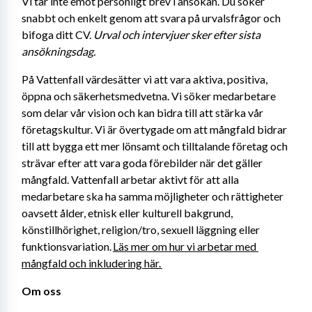
Vi tar inte emot personligt brev i ansökan. Du söker 
snabbt och enkelt genom att svara på urvalsfrågor och 
bifoga ditt CV. 
Urval och intervjuer sker efter sista 
ansökningsdag. 
På Vattenfall värdesätter vi att vara aktiva, positiva, 
öppna och säkerhetsmedvetna. Vi söker medarbetare 
som delar vår vision och kan bidra till att stärka vår 
företagskultur. Vi är övertygade om att mångfald bidrar 
till att bygga ett mer lönsamt och tilltalande företag och 
strävar efter att vara goda förebilder när det gäller 
mångfald. Vattenfall arbetar aktivt för att alla 
medarbetare ska ha samma möjligheter och rättigheter 
oavsett ålder, etnisk eller kulturell bakgrund, 
könstillhörighet, religion/tro, sexuell läggning eller 
funktionsvariation. 
Läs mer om hur vi arbetar med 
mångfald och inkludering här. 
Om oss 