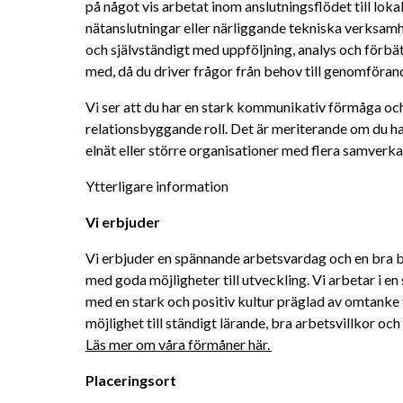
på något vis arbetat inom anslutningsflödet till lokal
nätanslutningar eller närliggande tekniska verksamh
och självständigt med uppföljning, analys och förbät
med, då du driver frågor från behov till genomföran
Vi ser att du har en stark kommunikativ förmåga och 
relationsbyggande roll. Det är meriterande om du ha
elnät eller större organisationer med flera samverka
Ytterligare information
Vi erbjuder 
Vi erbjuder en spännande arbetsvardag och en bra bal
med goda möjligheter till utveckling. Vi arbetar i en
med en stark och positiv kultur präglad av omtanke för
Läs mer om 
våra förmåner här. 
Placeringsort 