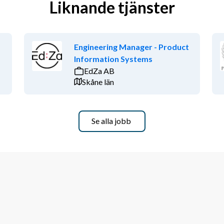
Liknande tjänster
Engineering Manager - Product
Information Systems
EdZa AB
Skåne län
Se alla jobb