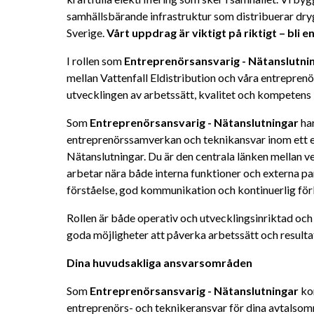
samhällsbärande infrastruktur som distribuerar drygt
Sverige. 
Vårt uppdrag är viktigt på riktigt – bli e
I rollen som 
Entreprenörsansvarig - Nätanslutnin
mellan Vattenfall Eldistribution och våra entreprenör
utvecklingen av arbetssätt, kvalitet och kompetens 
Som
 Entreprenörsansvarig - Nätanslutningar 
ha
entreprenörssamverkan och teknikansvar inom ett el
Nätanslutningar. Du är den centrala länken mellan 
arbetar nära både interna funktioner och externa pa
förståelse, god kommunikation och kontinuerlig för
Rollen är både operativ och utvecklingsinriktad och 
goda möjligheter att påverka arbetssätt och resulta
Dina huvudsakliga ansvarsområden
Som 
Entreprenörsansvarig - Nätanslutningar
 ko
entreprenörs- och teknikeransvar för dina avtalsom