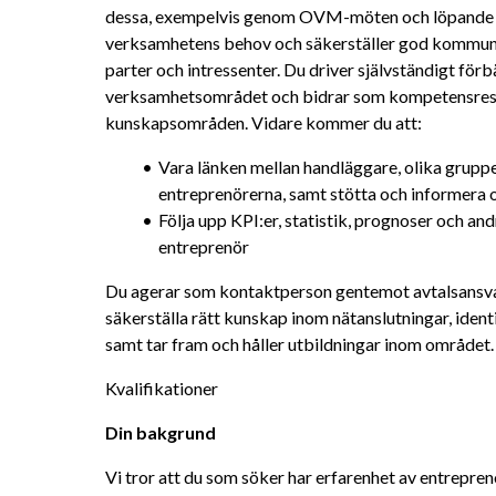
dessa, exempelvis genom OVM-möten och löpande av
verksamhetens behov och säkerställer god kommunik
parter och intressenter. Du driver självständigt förb
verksamhetsområdet och bidrar som kompetensresur
kunskapsområden. Vidare kommer du att:
Vara länken mellan handläggare, olika grupp
entreprenörerna, samt stötta och informera 
Följa upp KPI:er, statistik, prognoser och a
entreprenör
Du agerar som kontaktperson gentemot avtalsansvar
säkerställa rätt kunskap inom nätanslutningar, iden
samt tar fram och håller utbildningar inom området.
Kvalifikationer
Din bakgrund
Vi tror att du som söker har erfarenhet av entrepren