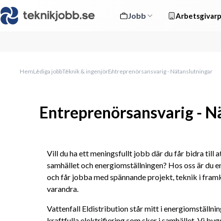
Jobb
Arbetsgivarp
Hem
Lediga jobb
Teknik & ingenjör
Entreprenörsansvarig - Nätanslutningar
Entreprenörsansvarig - N
Vill du ha ett meningsfullt jobb där du får bidra till a
samhället och energiomställningen? Hos oss är du en
och får jobba med spännande projekt, teknik i fram
varandra. 
Vattenfall Eldistribution står mitt i energiomställning
kraftfulla elektrifiering som sker i samhället. Vi byg