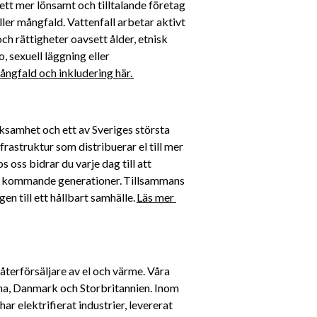
ett mer lönsamt och tilltalande företag 
ller mångfald. Vattenfall arbetar aktivt 
h rättigheter oavsett ålder, etnisk 
, sexuell läggning eller 
ngfald och inkludering här. 
rksamhet och ett av Sveriges största 
rastruktur som distribuerar el till mer 
oss bidrar du varje dag till att 
för kommande generationer. Tillsammans 
n till ett hållbart samhälle. 
Läs mer 
återförsäljare av el och värme. Våra 
a, Danmark och Storbritannien. Inom 
ar elektrifierat industrier, levererat 