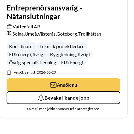
Entreprenörsansvarig -
Nätanslutningar
Vattenfall AB
Solna,
Umeå,
Västerås,
Göteborg,
Trollhättan
Koordinator
Teknisk projektledare
El & energi, övrigt
Byggledning, övrigt
Övrig specialistledning
El & Energi
Ansök senast: 2026-08-23
Ansök nu
Bevaka likande jobb
Få mejl med jobbannonser från arbetsgivaren.