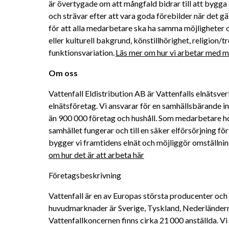
är övertygade om att mångfald bidrar till att bygga 
och strävar efter att vara goda förebilder när det gä
för att alla medarbetare ska ha samma möjligheter oc
eller kulturell bakgrund, könstillhörighet, religion/tro
funktionsvariation. 
Läs mer om hur vi arbetar med må
Om oss 
Vattenfall Eldistribution AB är Vattenfalls elnätsve
elnätsföretag. Vi ansvarar för en samhällsbärande inf
än 900 000 företag och hushåll. Som medarbetare hos 
samhället fungerar och till en säker elförsörjning 
bygger vi framtidens elnät och möjliggör omställninge
om hur det är att arbeta här
Företagsbeskrivning
Vattenfall är en av Europas största producenter och 
huvudmarknader är Sverige, Tyskland, Nederländern
Vattenfallkoncernen finns cirka 21 000 anställda. Vi h