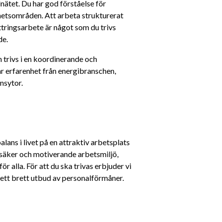
nätet. Du har god förståelse för 
etsområden. Att arbeta strukturerat 
tringsarbete är något som du trivs 
de.
trivs i en koordinerande och 
r erfarenhet från energibranschen, 
nsytor.
ans i livet på en attraktiv arbetsplats 
 säker och motiverande arbetsmiljö, 
 alla. För att du ska trivas erbjuder vi 
möjlighet till ständigt lärande, bra arbetsvillkor och ett brett utbud av personalförmåner. 