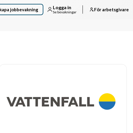
Logga in
kapa jobbevakning
För arbetsgivare
Se bevakningar