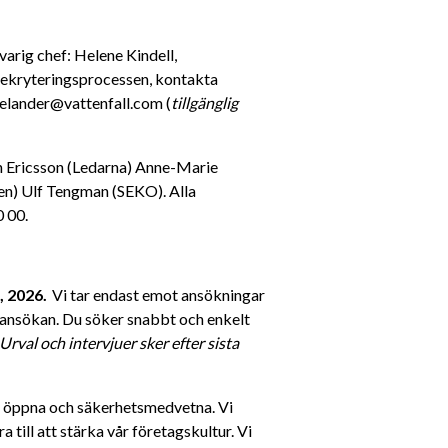
arig chef: Helene Kindell, 
rekryteringsprocessen, kontakta 
oelander@vattenfall.com (
tillgänglig 
an Ericsson (Ledarna) Anne-Marie 
n) Ulf Tengman (SEKO). Alla 
 00. 
, 2026.
  Vi tar endast emot ansökningar 
i ansökan. Du söker snabbt och enkelt 
Urval och intervjuer sker efter sista 
a, öppna och säkerhetsmedvetna. Vi 
till att stärka vår företagskultur. Vi 