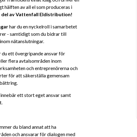
 hälften av all el som produceras i 
n del av Vattenfall Eldistribution!
gar 
har du en nyckelroll i samarbetet 
er - samtidigt som du bidrar till 
inom nätanslutningar.
r du ett övergripande ansvar för 
ler flera avtalsområden inom 
verksamheten och entreprenörerna och 
rter för att säkerställa gemensam 
bättring.
innebär ett stort eget ansvar samt 
t.
mmer du bland annat att ha 
råden och ansvarar för dialogen med 