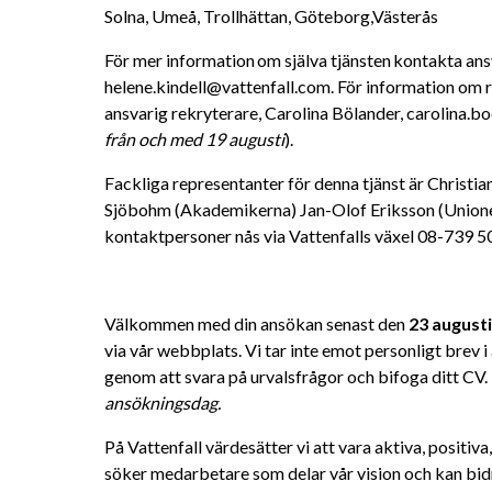
Solna, Umeå, Trollhättan, Göteborg,Västerås
För mer information om själva tjänsten kontakta ansv
helene.kindell@vattenfall.com. För information om 
ansvarig rekryterare, Carolina Bölander, carolina.b
från och med 19 augusti
).
Fackliga representanter för denna tjänst är Christi
Sjöbohm (Akademikerna) Jan-Olof Eriksson (Unione
kontaktpersoner nås via Vattenfalls växel 08-739 50
Välkommen med din ansökan senast den 
23 augusti
via vår webbplats. Vi tar inte emot personligt brev 
genom att svara på urvalsfrågor och bifoga ditt CV. 
ansökningsdag. 
På Vattenfall värdesätter vi att vara aktiva, positiv
söker medarbetare som delar vår vision och kan bidra 