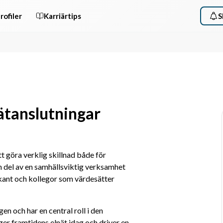
rofiler
Karriärtips
S
ätanslutningar
tt göra verklig skillnad både för 
 del av en samhällsviktig verksamhet 
kant och kollegor som värdesätter 
en och har en central roll i den 
ger framtidens elnät idag och driver en 