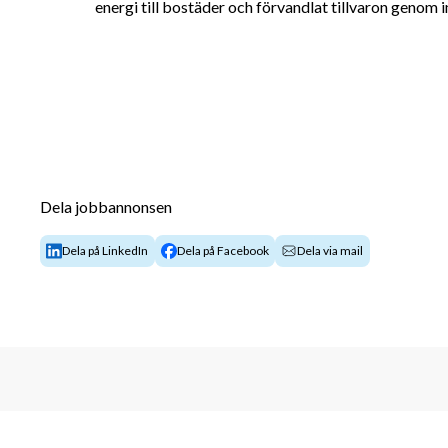
energi till bostäder och förvandlat tillvaron genom i
Dela jobbannonsen
Dela på LinkedIn
Dela på Facebook
Dela via mail