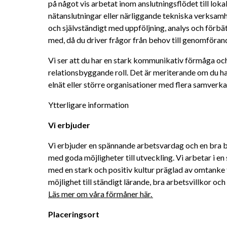
på något vis arbetat inom anslutningsflödet till lokal
nätanslutningar eller närliggande tekniska verksamh
och självständigt med uppföljning, analys och förbät
med, då du driver frågor från behov till genomföran
Vi ser att du har en stark kommunikativ förmåga och 
relationsbyggande roll. Det är meriterande om du ha
elnät eller större organisationer med flera samverka
Ytterligare information
Vi erbjuder 
Vi erbjuder en spännande arbetsvardag och en bra bal
med goda möjligheter till utveckling. Vi arbetar i en
med en stark och positiv kultur präglad av omtanke för
Läs mer om 
våra förmåner här. 
Placeringsort 