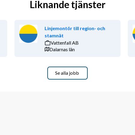
Liknande tjänster
Linjemontör till region- och
stamnät
Vattenfall AB
Dalarnas län
Se alla jobb