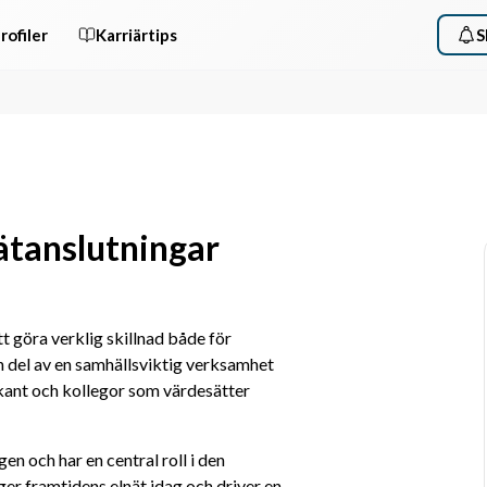
rofiler
Karriärtips
S
ätanslutningar
tt göra verklig skillnad både för 
 del av en samhällsviktig verksamhet 
kant och kollegor som värdesätter 
en och har en central roll i den 
ger framtidens elnät idag och driver en 