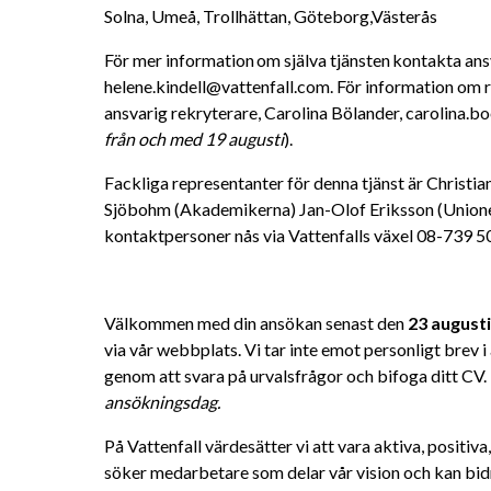
Solna, Umeå, Trollhättan, Göteborg,Västerås
För mer information om själva tjänsten kontakta ansv
helene.kindell@vattenfall.com. För information om 
ansvarig rekryterare, Carolina Bölander, carolina.b
från och med 19 augusti
).
Fackliga representanter för denna tjänst är Christi
Sjöbohm (Akademikerna) Jan-Olof Eriksson (Unione
kontaktpersoner nås via Vattenfalls växel 08-739 50
Välkommen med din ansökan senast den 
23 augusti
via vår webbplats. Vi tar inte emot personligt brev 
genom att svara på urvalsfrågor och bifoga ditt CV. 
ansökningsdag. 
På Vattenfall värdesätter vi att vara aktiva, positiv
söker medarbetare som delar vår vision och kan bidra 