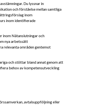
stämningar. Du lyssnar in 
ation och förståelse mellan samtliga 
ättringsförslag inom 
s inom identifierade 
er inom Nätanslutningar och 
om nya arbetssätt
ndra relevanta områden gentemot 
iga och stöttar bland annat genom att 
tifiera behov av kompetensutveckling 
örssamverkan, avtalsuppföljning eller 