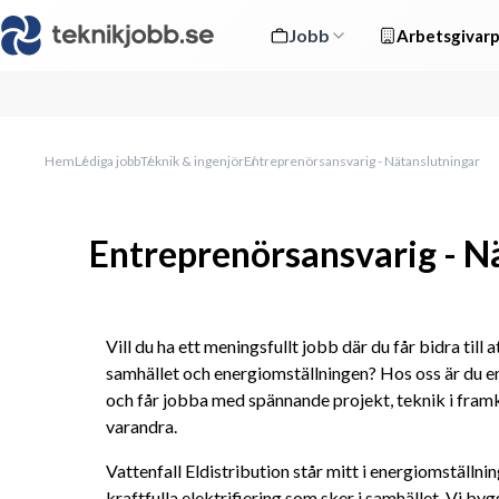
Jobb
Arbetsgivarp
Hem
Lediga jobb
Teknik & ingenjör
Entreprenörsansvarig - Nätanslutningar
Entreprenörsansvarig - N
Vill du ha ett meningsfullt jobb där du får bidra till a
samhället och energiomställningen? Hos oss är du en
och får jobba med spännande projekt, teknik i fram
varandra. 
Vattenfall Eldistribution står mitt i energiomställning
kraftfulla elektrifiering som sker i samhället. Vi byg