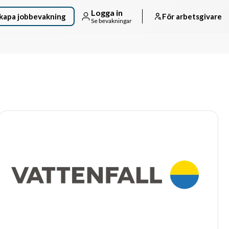
Logga in
kapa jobbevakning
För arbetsgivare
Se bevakningar