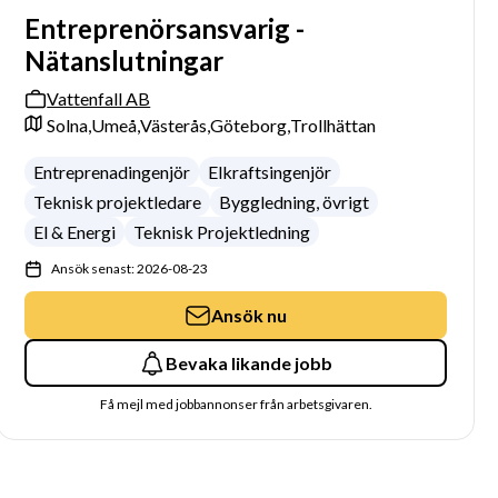
Entreprenörsansvarig -
Nätanslutningar
Vattenfall AB
Solna,
Umeå,
Västerås,
Göteborg,
Trollhättan
Entreprenadingenjör
Elkraftsingenjör
Teknisk projektledare
Byggledning, övrigt
El & Energi
Teknisk Projektledning
Ansök senast: 2026-08-23
Ansök nu
Bevaka likande jobb
Få mejl med jobbannonser från arbetsgivaren.