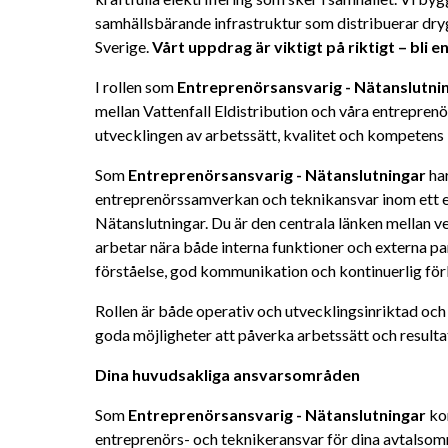
samhällsbärande infrastruktur som distribuerar drygt
Sverige. 
Vårt uppdrag är viktigt på riktigt – bli e
I rollen som 
Entreprenörsansvarig - Nätanslutnin
mellan Vattenfall Eldistribution och våra entreprenör
utvecklingen av arbetssätt, kvalitet och kompetens 
Som
 Entreprenörsansvarig - Nätanslutningar 
ha
entreprenörssamverkan och teknikansvar inom ett el
Nätanslutningar. Du är den centrala länken mellan 
arbetar nära både interna funktioner och externa pa
förståelse, god kommunikation och kontinuerlig för
Rollen är både operativ och utvecklingsinriktad och 
goda möjligheter att påverka arbetssätt och resulta
Dina huvudsakliga ansvarsområden
Som 
Entreprenörsansvarig - Nätanslutningar
 ko
entreprenörs- och teknikeransvar för dina avtalsom