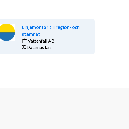
Linjemontör till region- och
stamnät
Vattenfall AB
Dalarnas län