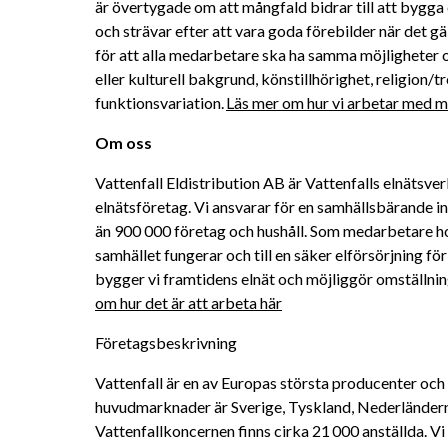
är övertygade om att mångfald bidrar till att bygga 
och strävar efter att vara goda förebilder när det gä
för att alla medarbetare ska ha samma möjligheter oc
eller kulturell bakgrund, könstillhörighet, religion/tro
funktionsvariation. 
Läs mer om hur vi arbetar med må
Om oss 
Vattenfall Eldistribution AB är Vattenfalls elnätsve
elnätsföretag. Vi ansvarar för en samhällsbärande inf
än 900 000 företag och hushåll. Som medarbetare hos 
samhället fungerar och till en säker elförsörjning 
bygger vi framtidens elnät och möjliggör omställninge
om hur det är att arbeta här
Företagsbeskrivning
Vattenfall är en av Europas största producenter och 
huvudmarknader är Sverige, Tyskland, Nederländern
Vattenfallkoncernen finns cirka 21 000 anställda. Vi h