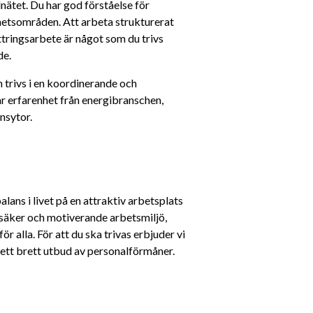
nätet. Du har god förståelse för 
etsområden. Att arbeta strukturerat 
tringsarbete är något som du trivs 
de.
trivs i en koordinerande och 
r erfarenhet från energibranschen, 
nsytor.
ans i livet på en attraktiv arbetsplats 
 säker och motiverande arbetsmiljö, 
 alla. För att du ska trivas erbjuder vi 
möjlighet till ständigt lärande, bra arbetsvillkor och ett brett utbud av personalförmåner. 