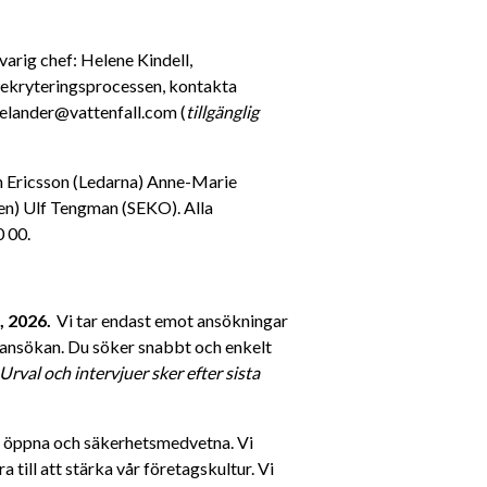
arig chef: Helene Kindell, 
rekryteringsprocessen, kontakta 
oelander@vattenfall.com (
tillgänglig 
an Ericsson (Ledarna) Anne-Marie 
n) Ulf Tengman (SEKO). Alla 
 00. 
, 2026.
  Vi tar endast emot ansökningar 
i ansökan. Du söker snabbt och enkelt 
Urval och intervjuer sker efter sista 
a, öppna och säkerhetsmedvetna. Vi 
till att stärka vår företagskultur. Vi 