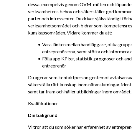
dessa, exempelvis genom OVM-möten och löpande av
verksamhetens behov och säkerställer god kommunik
parter och intressenter. Du driver självständigt förb
verksamhetsområdet och bidrar som kompetensresur
kunskapsområden. Vidare kommer du att:
Vara länken mellan handläggare, olika grupp
entreprenörerna, samt stötta och informera 
Följa upp KPI:er, statistik, prognoser och a
entreprenör
Du agerar som kontaktperson gentemot avtalsansvar
säkerställa rätt kunskap inom nätanslutningar, iden
samt tar fram och håller utbildningar inom området.
Kvalifikationer
Din bakgrund
Vi tror att du som söker har erfarenhet av entrepren