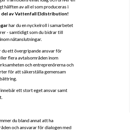
 hälften av all el som produceras i 
n del av Vattenfall Eldistribution!
gar 
har du en nyckelroll i samarbetet 
er - samtidigt som du bidrar till 
inom nätanslutningar.
r du ett övergripande ansvar för 
ler flera avtalsområden inom 
verksamheten och entreprenörerna och 
rter för att säkerställa gemensam 
bättring.
innebär ett stort eget ansvar samt 
t.
mmer du bland annat att ha 
råden och ansvarar för dialogen med 