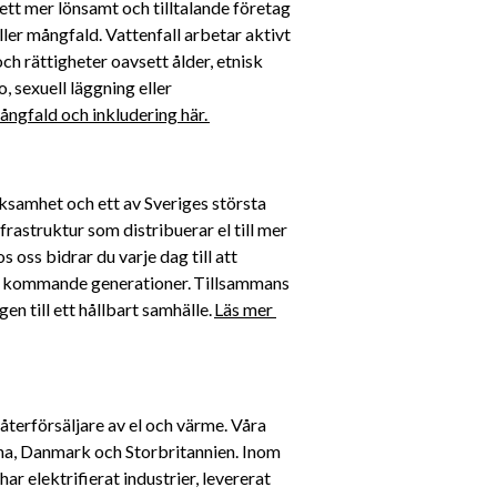
ett mer lönsamt och tilltalande företag 
ller mångfald. Vattenfall arbetar aktivt 
h rättigheter oavsett ålder, etnisk 
, sexuell läggning eller 
ngfald och inkludering här. 
rksamhet och ett av Sveriges största 
rastruktur som distribuerar el till mer 
oss bidrar du varje dag till att 
för kommande generationer. Tillsammans 
n till ett hållbart samhälle. 
Läs mer 
återförsäljare av el och värme. Våra 
a, Danmark och Storbritannien. Inom 
ar elektrifierat industrier, levererat 