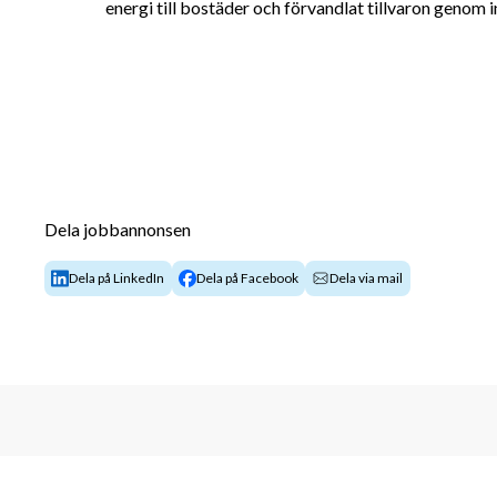
energi till bostäder och förvandlat tillvaron genom i
Dela jobbannonsen
Dela på LinkedIn
Dela på Facebook
Dela via mail