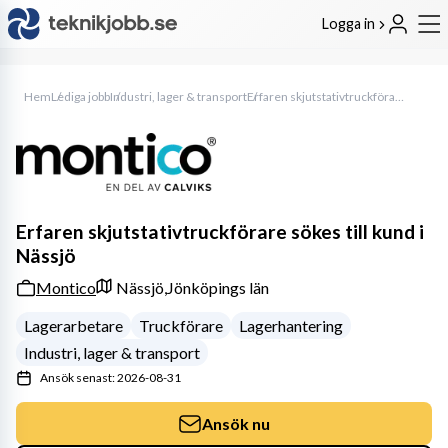
Logga in
Hem
Lediga jobb
Industri, lager & transport
Erfaren skjutstativtruckförare sökes till kund i Nässjö
Erfaren skjutstativtruckförare sökes till kund i
Nässjö
Montico
Nässjö,
Jönköpings län
Lagerarbetare
Truckförare
Lagerhantering
Industri, lager & transport
Ansök senast: 2026-08-31
Ansök nu