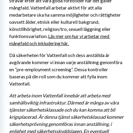
strävar efter att vara goda förebilder när det gäller 
mångfald. Vattenfall arbetar aktivt för att alla 
medarbetare ska ha samma möjligheter och rättigheter 
oavsett ålder, etnisk eller kulturell bakgrund, 
könstillhörighet, religion/tro, sexuell läggning eller 
funktionsvariation. 
Läs mer om hur vi arbetar med 
mångfald och inkludering här. 
Då säkerheten för Vattenfall och dess anställda är 
avgörande kommer vi innan varje anställning genomföra 
en ”pre-employment screening”. Dessa kontroller 
baseras på din roll som du kommer att fylla inom 
Vattenfall.
Att arbeta inom Vattenfall innebär att arbeta med 
samhällsviktig infrastruktur. Därmed är många av våra 
tjänster säkerhetsklassade och du kan komma att bli 
krigsplacerad. Är denna tjänst säkerhetsklassad kommer 
säkerhetsprövning genomföras innan anställning, i 
enlighet med säkerhetsskyddslagen. En eventuell 