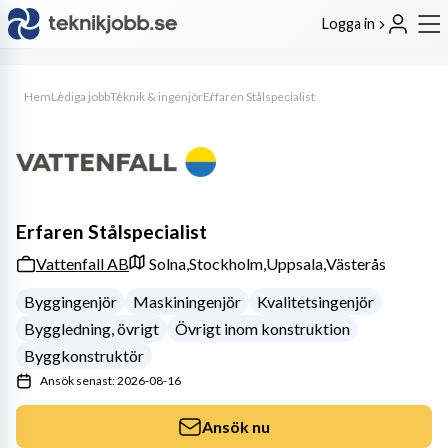
Logga in
Hem
Lediga jobb
Teknik & ingenjör
Erfaren Stålspecialist
Erfaren Stålspecialist
Vattenfall AB
Solna,
Stockholm,
Uppsala,
Västerås
Byggingenjör
Maskiningenjör
Kvalitetsingenjör
Byggledning, övrigt
Övrigt inom konstruktion
Byggkonstruktör
Ansök senast: 2026-08-16
Ansök nu