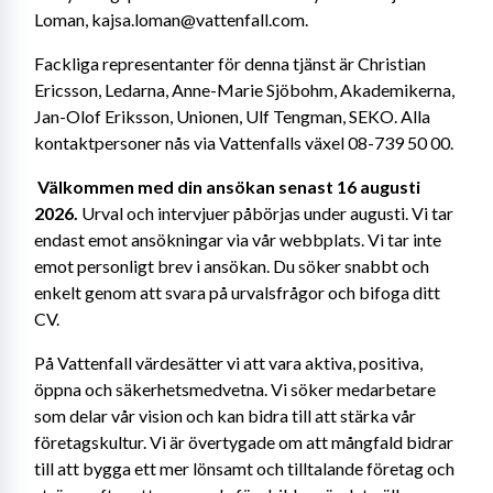
Loman, kajsa.loman@vattenfall.com. 
Fackliga representanter för denna tjänst är Christian 
Ericsson, Ledarna, Anne-Marie Sjöbohm, Akademikerna, 
Jan-Olof Eriksson, Unionen, Ulf Tengman, SEKO. Alla 
kontaktpersoner nås via Vattenfalls växel 08-739 50 00. 
Välkommen med din ansökan senast 16 augusti 
2026.
 Urval och intervjuer påbörjas under augusti. Vi tar 
endast emot ansökningar via vår webbplats. Vi tar inte 
emot personligt brev i ansökan. Du söker snabbt och 
enkelt genom att svara på urvalsfrågor och bifoga ditt 
CV.
På Vattenfall värdesätter vi att vara aktiva, positiva, 
öppna och säkerhetsmedvetna. Vi söker medarbetare 
som delar vår vision och kan bidra till att stärka vår 
företagskultur. Vi är övertygade om att mångfald bidrar 
till att bygga ett mer lönsamt och tilltalande företag och 