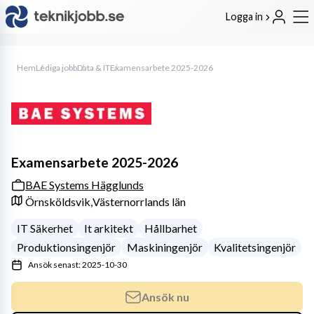
Logga in
Hem
Lediga jobb
Data & IT
Examensarbete 2025-2026
Examensarbete 2025-2026
BAE Systems Hägglunds
Örnsköldsvik,
Västernorrlands län
IT Säkerhet
It arkitekt
Hållbarhet
Produktionsingenjör
Maskiningenjör
Kvalitetsingenjör
Ansök senast: 2025-10-30
Ansök nu