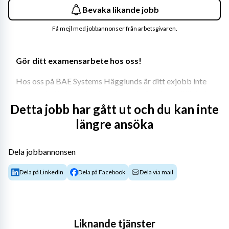
Bevaka likande jobb
Få mejl med jobbannonser från arbetsgivaren.
Gör ditt examensarbete hos oss!
Hos oss på BAE Systems Hägglunds är ditt exjobb inte 
bara ett led i din utbildning utan också en bra möjlighet 
för oss att få lära känna dig som vår potentiella framtida 
Detta jobb har gått ut och du kan inte
medarbetare.
längre ansöka
Våra värderingar är Pålitlig, Innovativ och Djärv och 
dessa egenskaper söker vi även hos dig. Ditt 
Dela jobbannonsen
engagemang och din nyfikenhet driver vår verksamhet 
Dela på LinkedIn
Dela på Facebook
Dela via mail
framåt.
Aktuella exjobbsförslag hittar du här nedan, har du en 
egen idé kontakta Jenny Lundström, 
jenny.lundstrom@baesystems.se
Liknande tjänster