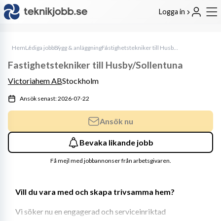
Logga in
Hem
Lediga jobb
Bygg & anläggning
Fastighetstekniker till Husby/Sollentuna
Fastighetstekniker till Husby/Sollentuna
Victoriahem AB
Stockholm
Ansök senast: 2026-07-22
Ansök nu
Bevaka likande jobb
Få mejl med jobbannonser från arbetsgivaren.
Vill du vara med och skapa trivsamma hem?
Vi söker nu en engagerad och serviceinriktad 