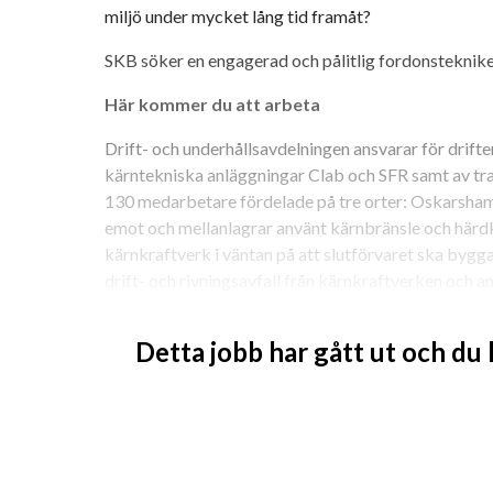
miljö under mycket lång tid framåt?
SKB söker en engagerad och pålitlig fordonsteknik
Här kommer du att arbeta
Drift- och underhållsavdelningen ansvarar för drifte
kärntekniska anläggningar Clab och SFR samt av tra
130 medarbetare fördelade på tre orter: Oskarshamn
emot och mellanlagrar använt kärnbränsle och härd
kärnkraftverk i väntan på att slutförvaret ska byggas 
drift- och rivningsavfall från kärnkraftverken och an
ut.
Detta jobb har gått ut och du
Vad du kommer att göra
För att vara bättre rustade inför framtiden utökar vi
Oskarshamn med en fordonstekniker tillika transpo
Dina arbetsuppgifter: