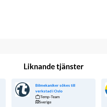
å alla terminalfordon i SKB:s 
änt kärnbränsle och radioaktivt avfall
 avläggning av SKB:s fartyg Sigrid 
Liknande tjänster
inom tunga fordon. Det är meriterande, 
ghet, truck- och traverskort samt 
Bilmekaniker sökes till
on som tar initiativ och driver dina 
verkstad i Oslo
etet innebär nära samarbete både med 
Temp-Team
verantörer, därför tror vi att du är 
Sverige
också att du är nyfiken på nya 