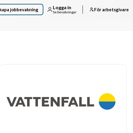
Logga in
kapa jobbevakning
För arbetsgivare
Se bevakningar