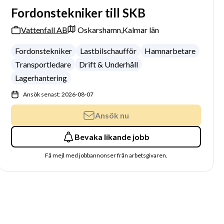
Fordonstekniker till SKB
Vattenfall AB
Oskarshamn,
Kalmar län
Fordonstekniker
Lastbilschaufför
Hamnarbetare
Transportledare
Drift & Underhåll
Lagerhantering
Ansök senast: 2026-08-07
Ansök nu
Bevaka likande jobb
Få mejl med jobbannonser från arbetsgivaren.