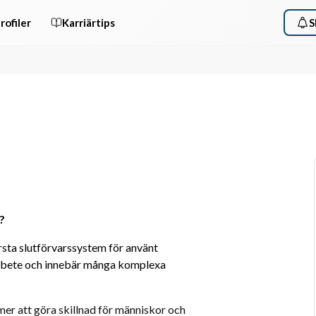
rofiler
Karriärtips
S
?
sta slutförvarssystem för använt 
arbete och innebär många komplexa 
er att göra skillnad för människor och 