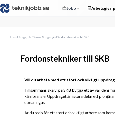
Jobb
Arbetsgivarp
Hem
Lediga jobb
Teknik & ingenjör
Fordonstekniker till SKB
Fordonstekniker till SKB
Vill du arbeta med ett stort och viktigt uppdrag
Tillsammans ska vi på SKB bygga ett av världens för
kärnbränsle. Uppdraget är i stora delar ett pionjär
utmaningar.
Är du redo för ett stort och viktigt arbete som komm