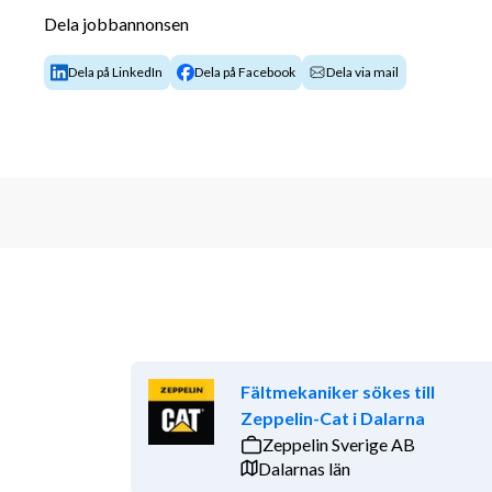
Utföra service, underhåll och felavhjälpning p
Dela jobbannonsen
transportsystem samt andra fordon på Clab
Köra terminalfordon vid landtransport av anv
Dela på LinkedIn
Dela på Facebook
Dela via mail
Vara transportledare
Utföra godstransporter inom området
Arbeta i Simpevarps hamn med mottagning och
samt vid lastning och lossning
Kvalifikationer
Vi söker dig som är 
fordonstekniker
 med kunskap 
men inte krav, om du har
C-körkort, hjullastarbehöri
kunskaper inom hydraulik.
Fältmekaniker sökes till
Du är en lösningsorienterad och handlingskraftig pers
Zeppelin-Cat i Dalarna
arbetsuppgifter framåt med fokus på resultat. Arb
Zeppelin Sverige AB
andra grupper inom organisationen och med externa le
Dalarnas län
kommunikativ och har god samarbetsförmåga. Vi ser 