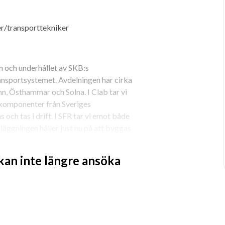
er/transporttekniker
n och underhållet av SKB:s 
nsportsystemet. Avdelningen har cirka 
, Östhammar och Solna. I Clab tar vi 
komponenter från Sveriges 
och tas i drift. I SFR tar vi emot både 
läggningen håller just nu på att byggas 
 kan inte längre ansöka
 nu transportgruppen på Clab i 
rttekniker.