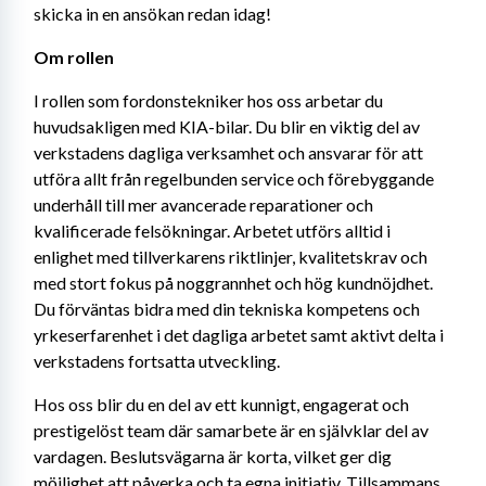
skicka in en ansökan redan idag!
Om rollen
I rollen som fordonstekniker hos oss arbetar du 
huvudsakligen med KIA-bilar. Du blir en viktig del av 
verkstadens dagliga verksamhet och ansvarar för att 
utföra allt från regelbunden service och förebyggande 
underhåll till mer avancerade reparationer och 
kvalificerade felsökningar. Arbetet utförs alltid i 
enlighet med tillverkarens riktlinjer, kvalitetskrav och 
med stort fokus på noggrannhet och hög kundnöjdhet. 
Du förväntas bidra med din tekniska kompetens och 
yrkeserfarenhet i det dagliga arbetet samt aktivt delta i 
verkstadens fortsatta utveckling.
Hos oss blir du en del av ett kunnigt, engagerat och 
prestigelöst team där samarbete är en självklar del av 
vardagen. Beslutsvägarna är korta, vilket ger dig 
möjlighet att påverka och ta egna initiativ. Tillsammans 