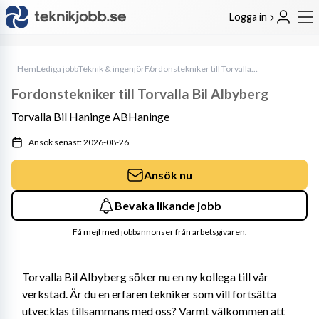
Logga in
Hem
Lediga jobb
Teknik & ingenjör
Fordonstekniker till Torvalla Bil Albyberg
Fordonstekniker till Torvalla Bil Albyberg
Torvalla Bil Haninge AB
Haninge
Ansök senast: 2026-08-26
Ansök nu
Bevaka likande jobb
Få mejl med jobbannonser från arbetsgivaren.
Torvalla Bil Albyberg söker nu en ny kollega till vår 
verkstad. Är du en erfaren tekniker som vill fortsätta 
utvecklas tillsammans med oss? Varmt välkommen att 