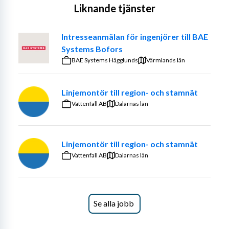
Liknande tjänster
Vi söker dig som vill bli en framtida expert inom 
området cyberelektromagnetiska aktiviteter (CEMA), 
där vi befinner oss i gränslandet mellan radio och cyber. 
Intresseanmälan för ingenjörer till BAE
Vi studerar trådlösa kommunikationsprotokoll och 
Systems Bofors
cyberaktiviteter i strävan att utveckla klassiska 
BAE Systems Hägglunds
Värmlands län
funktioner för signalspaning och störning mot 
radiokommunikation. Din expertis utvecklas genom att 
Linjemontör till region- och stamnät
du arbetar i teknikens framkant tillsammans med andra 
Vattenfall AB
Dalarnas län
experter för att utveckla nästa generations system och 
förmågor. Våra uppdragsgivare ber oss utmana 
teknikens gränser vilket gör att vi utvecklar lösningar 
Linjemontör till region- och stamnät
som inte bara använder den senaste tekniken, utan även 
Vattenfall AB
framtidens teknik.
Dalarnas län
Vår verksamhet har ett stort teknikomfång, vilket gör 
att det finns stora möjligheter till omväxlande 
arbetsuppgifter. Beroende på inriktning och intresse kan 
Se alla jobb
arbetsuppgifterna exempelvis innehålla: