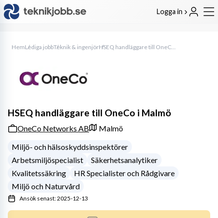
Logga in
Hem
Lediga jobb
Teknik & ingenjör
HSEQ handläggare till OneCo i Malmö
HSEQ handläggare till OneCo i Malmö
OneCo Networks AB
Malmö
Miljö- och hälsoskyddsinspektörer
Arbetsmiljöspecialist
Säkerhetsanalytiker
Kvalitetssäkring
HR Specialister och Rådgivare
Miljö och Naturvård
Ansök senast: 2025-12-13