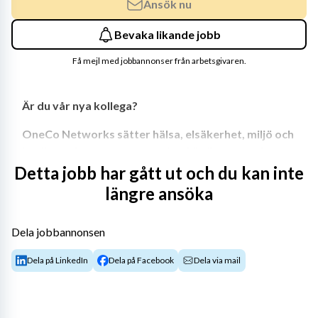
Ansök nu
Bevaka likande jobb
Få mejl med jobbannonser från arbetsgivaren.
Är du vår nya kollega?
OneCo Networks sätter hälsa, elsäkerhet, miljö och 
kvalitet på toppen av agendan. Vi växer nu och 
söker därför ytterligare en kollega på 
Detta jobb har gått ut och du kan inte
affärsområdet Power, som är ett av OneCos fyra 
längre ansöka
affärsområden. Du är placerad på kontoret i Malmö 
och rapporterar till områdeschefen.
Dela jobbannonsen
Ansvarsområde
Dela på LinkedIn
Dela på Facebook
Dela via mail
Som HSEQ handläggare ansvarar du för att 
säkerställa att interna och externa HSEQ-krav 
efterlevs i den dagliga operativa verksamheten. Du 