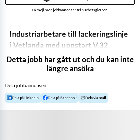
Få mejl med jobbannonser från arbetsgivaren.
Industriarbetare till lackeringslinje 
i Vetlanda med uppstart V.32
Detta jobb har gått ut och du kan inte
Till vår kund i Vetlanda söker vi nu personal till 
längre ansöka
företagets lackeringslinje med uppstart V.32. Tjänsten 
innebär främst av- och påhängning av detaljer samt 
kvalitetskontroller och spackling.
Dela jobbannonsen
Vår kund erbjuder en ljus och trevlig arbetsmiljö och 
Dela på LinkedIn
Dela på Facebook
Dela via mail
positiva medarbetare där dina arbetsuppgifter främst 
är:
Av och påhängning av detaljer
Kvalitetskontroller
Spackling