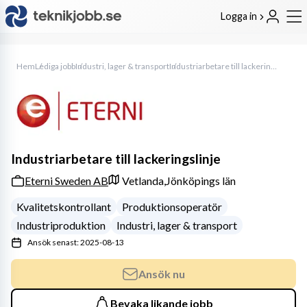
Logga in
Hem
Lediga jobb
Industri, lager & transport
Industriarbetare till lackeringslinje
Industriarbetare till lackeringslinje
Eterni Sweden AB
Vetlanda,
Jönköpings län
Kvalitetskontrollant
Produktionsoperatör
Industriproduktion
Industri, lager & transport
Ansök senast: 2025-08-13
Ansök nu
Bevaka likande jobb