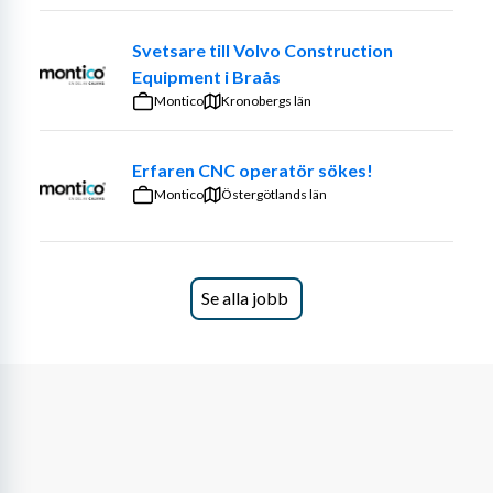
Svetsare till Volvo Construction
Equipment i Braås
Montico
Kronobergs län
Erfaren CNC operatör sökes!
Montico
Östergötlands län
Se alla jobb