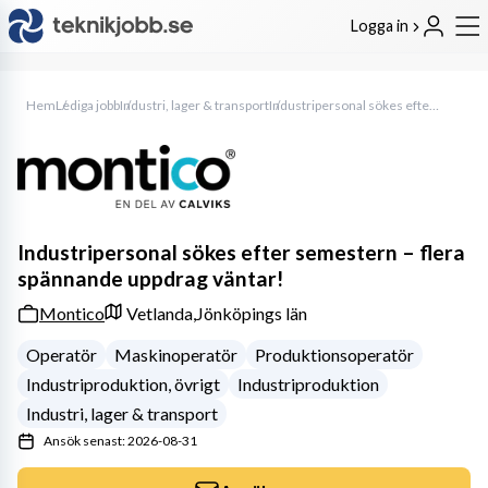
Logga in
Hem
Lediga jobb
Industri, lager & transport
Industripersonal sökes efter semestern – flera spännande uppdrag väntar!
Industripersonal sökes efter semestern – flera
spännande uppdrag väntar!
Montico
Vetlanda,
Jönköpings län
Operatör
Maskinoperatör
Produktionsoperatör
Industriproduktion, övrigt
Industriproduktion
Industri, lager & transport
Ansök senast: 2026-08-31