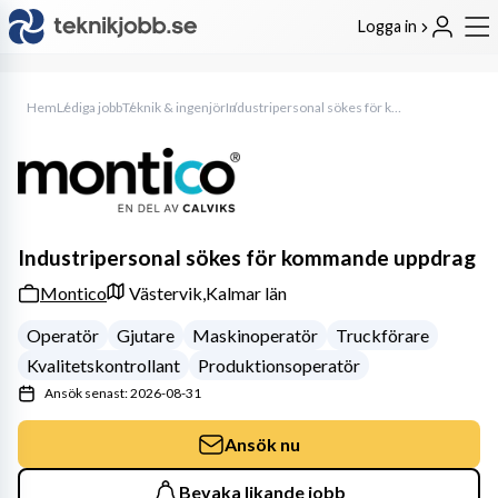
Logga in
Hem
Lediga jobb
Teknik & ingenjör
Industripersonal sökes för kommande uppdrag
Industripersonal sökes för kommande uppdrag
Montico
Västervik,
Kalmar län
Operatör
Gjutare
Maskinoperatör
Truckförare
Kvalitetskontrollant
Produktionsoperatör
Ansök senast: 2026-08-31
Ansök nu
Bevaka likande jobb