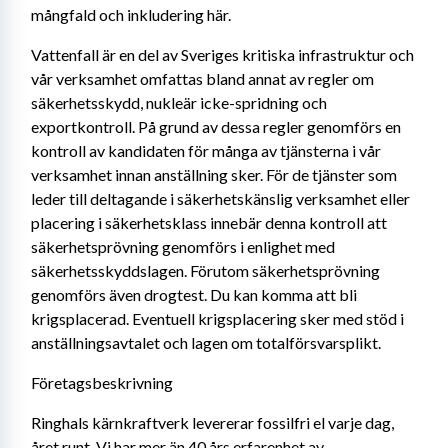
mångfald och inkludering här. 
Vattenfall är en del av Sveriges kritiska infrastruktur och 
vår verksamhet omfattas bland annat av regler om 
säkerhetsskydd, nukleär icke-spridning och 
exportkontroll. På grund av dessa regler genomförs en 
kontroll av kandidaten för många av tjänsterna i vår 
verksamhet innan anställning sker. För de tjänster som 
leder till deltagande i säkerhetskänslig verksamhet eller 
placering i säkerhetsklass innebär denna kontroll att 
säkerhetsprövning genomförs i enlighet med 
säkerhetsskyddslagen. Förutom säkerhetsprövning 
genomförs även drogtest. Du kan komma att bli 
krigsplacerad. Eventuell krigsplacering sker med stöd i 
anställningsavtalet och lagen om totalförsvarsplikt.
Företagsbeskrivning
Ringhals kärnkraftverk levererar fossilfri el varje dag, 
året runt. Vi har mer än 40 års erfarenhet av 