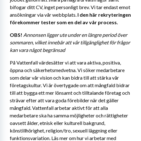
bifogar ditt CV, inget personligt brev. Vi tar endast emot 
ansökningar via vår webbplats.
 I den här rekryteringen 
förekommer tester som en del av vår process.
OBS!
Annonsen ligger ute under en längre period över 
sommaren, vilket innebär att vår tillgänglighet för frågor 
kan vara något begränsad
På Vattenfall värdesätter vi att vara aktiva, positiva, 
öppna och säkerhetsmedvetna. Vi söker medarbetare 
som delar vår vision och kan bidra till att stärka vår 
företagskultur. Vi är övertygade om att mångfald bidrar 
till att bygga ett mer lönsamt och tilltalande företag och 
strävar efter att vara goda förebilder när det gäller 
mångfald. Vattenfall arbetar aktivt för att alla 
medarbetare ska ha samma möjligheter och rättigheter 
oavsett ålder, etnisk eller kulturell bakgrund, 
könstillhörighet, religion/tro, sexuell läggning eller 
funktionsvariation. Läs mer om hur vi arbetar med 