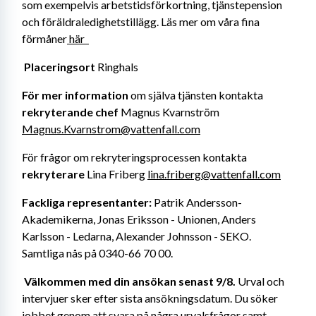
som exempelvis arbetstidsförkortning, tjänstepension 
och föräldraledighetstillägg. Läs mer om våra fina 
förmåner
 här 
Placeringsort 
Ringhals
För mer information 
om själva tjänsten kontakta 
rekryterande chef 
Magnus Kvarnström 
Magnus.Kvarnstrom@vattenfall.com
För frågor om rekryteringsprocessen kontakta 
rekryterare 
Lina Friberg
lina.friberg@vattenfall.com
Fackliga representanter:
 Patrik Andersson- 
Akademikerna, Jonas Eriksson - Unionen, Anders 
Karlsson - Ledarna, Alexander Johnsson - SEKO. 
Samtliga nås på 0340-66 70 00. 
Välkommen med din ansökan senast 9/8. 
Urval och 
intervjuer sker efter sista ansökningsdatum. Du söker 
jobbet genom att svara på några urvalsfrågor samt 