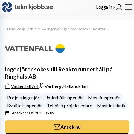
Logga in
Hem
Lediga jobb
Teknik & ingenjör
Ingenjörer sökes till Reaktorunderhåll på Ringhals AB
Ingenjörer sökes till Reaktorunderhåll på
Ringhals AB
Vattenfall AB
Varberg,
Hallands län
Projektingenjör
Underhållsingenjör
Maskiningenjör
Kvalitetsingenjör
Teknisk projektledare
Maskinteknik
Ansök senast: 2026-08-09
Ansök nu