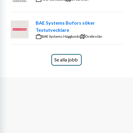
och ambitioner är viktiga här – och du får friheten att 
forma din egen utveckling.
BAE Systems Bofors söker
Om du söker en arbetsplats där du blir sedd, stöttad och 
Testutvecklare
utmanad – och där du kan växa både som ingenjör och 
BAE Systems Hägglunds
Örebro län
människa – då vill vi gärna höra från dig!
www.comatec.fi/en/companies/comatec-sweden-ab/
Se alla jobb
Vi söker dig med erfarenhet inom :
Embedded systems
Elektronik
Elkraft
Automation
Produktionsteknik
Systemutveckling
Mjukvaruutveckling (C, C++, Python, 