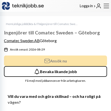
Logga in
Hem
Lediga jobb
Data & IT
Ingenjörer till Comatec Sweden – Göteborg
Ingenjörer till Comatec Sweden – Göteborg
Comatec Sweden AB
Göteborg
Ansök senast: 2026-08-29
Ansök nu
Bevaka likande jobb
Få mejl med jobbannonser från arbetsgivaren.
Vill du vara med och göra skillnad – och ha roligt på 
vägen?