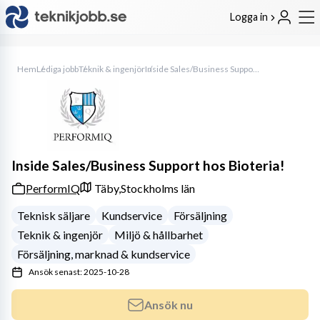
Logga in
Hem
Lediga jobb
Teknik & ingenjör
Inside Sales/Business Support hos Bioteria!
Inside Sales/Business Support hos Bioteria!
PerformIQ
Täby,
Stockholms län
Teknisk säljare
Kundservice
Försäljning
Teknik & ingenjör
Miljö & hållbarhet
Försäljning, marknad & kundservice
Ansök senast: 2025-10-28
Ansök nu