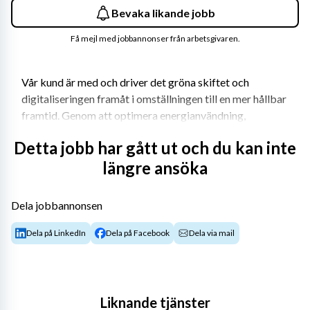
Bevaka likande jobb
Få mejl med jobbannonser från arbetsgivaren.
Vår kund är med och driver det gröna skiftet och 
digitaliseringen framåt i omställningen till en mer hållbar 
framtid. Genom att optimera energianvändning, 
säkerställa stabil uppkoppling och utveckla pålitliga IT- 
Detta jobb har gått ut och du kan inte
och infrastrukturlösningar bidrar de till ett mer hållbart 
längre ansöka
samhälle.
Som en del av en etablerad nordisk koncern har vår kund 
Dela jobbannonsen
lång och bred erfarenhet av att bygga, utveckla och 
underhålla teknisk infrastruktur. I Sverige arbetar cirka 
Dela på LinkedIn
Dela på Facebook
Dela via mail
300 medarbetare som dagligen levererar lösningar till 
operatörer, byggbolag, nätägare, detaljhandel och andra 
samhällsviktiga aktörer.
Liknande tjänster
Om tjänsten