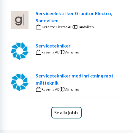
Nu söker vår kund installationstekniker/elektriker till ett 
Serviceelektriker Granitor Electro,
omfattande projekt inom fjärrvärme och fjärrkyla. 
Sandviken
Projektet omfattar nyinstallationer samt tillhörande 
Granitor Electro AB
Sandviken
service- och underhållsinsatser och förväntas pågå under 
hela 2026.
Servicetekniker
I rollen ansvarar du för att utföra installationer enligt 
Ravema AB
Värnamo
fastställda arbetsmoment, säkerställa korrekt montage, 
inkoppling och märkning samt bidra till hög 
driftsäkerhet, kvalitet och god kundupplevelse. Arbetet 
Servicetekniker med inriktning mot
sker självständigt ute på plats, med tydliga rutiner och 
mätteknik
planerad tidsåtgång per installation.
Ravema AB
Värnamo
Detta är en möjlighet för dig som trivs med 
servicearbete, eget ansvar och långsiktiga uppdrag i ett 
stabilt och välplanerat projekt med tydlig struktur och 
Se alla jobb
varaktighet.
Vi erbjuder: