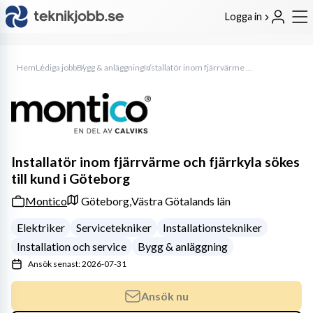
Logga in
Hem
Lediga jobb
Bygg & anläggning
Installatör inom fjärrvärme och fjärrkyla sökes till kund i Göteborg
Installatör inom fjärrvärme och fjärrkyla sökes
till kund i Göteborg
Montico
Göteborg,
Västra Götalands län
Elektriker
Servicetekniker
Installationstekniker
Installation och service
Bygg & anläggning
Ansök senast: 2026-07-31
Ansök nu