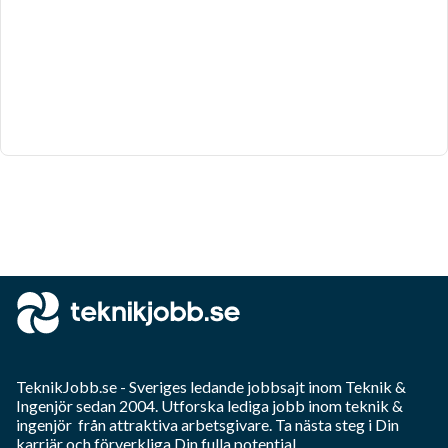
TeknikJobb.se
- Sveriges ledande jobbsajt inom
Teknik &
Ingenjör
sedan 2004. Utforska lediga jobb inom
teknik &
ingenjör
från attraktiva arbetsgivare. Ta nästa steg i Din
karriär och förverkliga Din fulla potential.