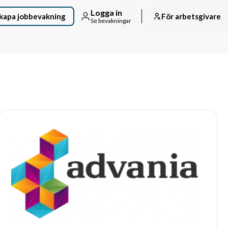
Logga in
kapa jobbevakning
För arbetsgivare
Se bevakningar