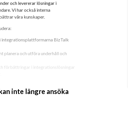
der och levererar lösningar i 
are. Vi har också interna 
bättrar våra kunskaper.
udera:
i integrationsplattformarna BizTalk 
 planera och utföra underhåll och 
förbättringar i integrationslösningar 
.
ivning för att hjälpa dem att lösa 
a deras plattform.
 kan inte längre ansöka
arbeta som en del av en specialistenhet 
te bara utvecklas själv, utan du är 