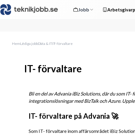
Jobb
Arbetsgivarp
Hem
Lediga jobb
Data & IT
IT- förvaltare
IT- förvaltare
Bli en del av Advania iBiz Solutions, där du som IT- 
integrationslösningar med BizTalk och Azure. Uppl
IT- förvaltare på Advania 🚀
Som IT- förvaltare inom affärsområdet iBiz Solutio