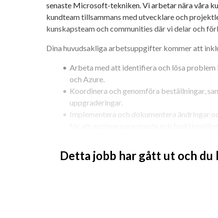
senaste Microsoft-tekniken. Vi arbetar nära våra kun
kundteam tillsammans med utvecklare och projektled
kunskapsteam och communities där vi delar och för
Dina huvudsakliga arbetsuppgifter kommer att inkl
Arbeta med att identifiera och lösa problem 
och Azure.
Koordinera och genomföra beställningar, samt
uppgraderingar.
Implementera och dokumentera ändringar och 
för att optimera prestanda och funktionalitet
Stötta kunder med tekniska lösningar och rådg
integrationsrelaterade problem och förbättr
Detta jobb har gått ut och du
Vad vi söker hos dig ✨
Du är trygg i kunddialoger och har erfarenhet av att 
som stöttar ledande företag. Som lagspelare vill du in