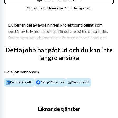
Få mejl med jobbannonser från arbetsgivaren.
Du blir en del av avdelningen Projektcontrolling, som 
består av tolv medarbetare fördelade på tre olika roller. 
Rollen som kalkylsamordnare är bred och varierad, och 
du arbetar i en dynamisk miljö där många projekt pågår 
Detta jobb har gått ut och du kan inte
parallellt. Du kliver in i projekten i de tidigaste skedena 
längre ansöka
och följer dem genom hela genomförandet ända till 
avslut. Du kommer att bidra med din kompetens i 
arbetet genom att ta fram välgrundade projektkalkyler. 
Dela jobbannonsen
Du kommer ha en nyckelfunktion i att ta fram 
kalkylmetodik och utveckla ett Excel-baserat 
Dela på LinkedIn
Dela på Facebook
Dela via mail
kalkylverktyget samt processen för tillförlitliga 
prisestimat vilka projektledare använder sig utav vid 
budgetering och kalkylering. Tillsammans med kollegor 
säkerställer du att projekten har korrekta 
Liknande tjänster
kostnadsbedömningar som också ligger till grund för 