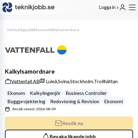
Logga in
Hem
Lediga jobb
Ekonomi
Kalkylsamordnare
Kalkylsamordnare
Vattenfall AB
Luleå,
Solna,
Stockholm,
Trollhättan
Ekonom
Kalkylingenjör
Business Controller
Byggprojektering
Redovisning & Revision
Ekonomi
Ansök senast: 2026-08-09
Ansök nu
Bevaka likande jobb