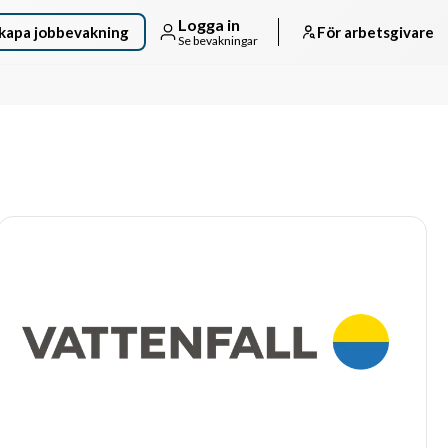
Logga in
kapa jobbevakning
För arbetsgivare
Se bevakningar