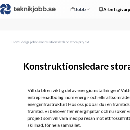
Jobb
Arbetsgivarp
Hem
Lediga jobb
Konstruktionsledare stora projekt
Konstruktionsledare stor
Vill du bli en viktig del av energiomställningen? Vatt
entreprenadbolag inom energi- och elkraftsområdet 
energiinfrastruktur! Hos oss jobbar du i en framtids
framtid. Vi behöver fler energihjältar och nu söker v
projekt som vill vara med på resan mot ett fossilfritt
skillnad, för hela samhället. 