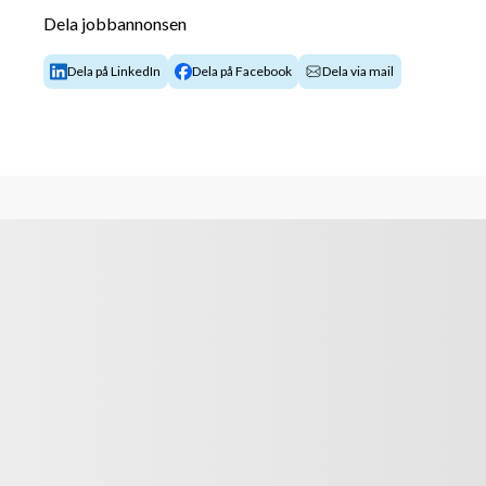
Dela jobbannonsen
leder flera projekt parallellt. Inom ramen för projekt
har det tekniska ansvaret och projektledaren det k
Dela på LinkedIn
Dela på Facebook
Dela via mail
 Våra kunder finns inom energi- och nätbolag, industr
fastighetsbolag samt entreprenadbolag. 
Exempel på arbetsuppgifter/ansvar som kommer att i
Leda arbete avseende upprättande av fullstä
Säkerställa teknisk funktion och kontraktse
Granskning av leverantörers tekniska lösnin
Granskning av leverantörers leveranser så s
Granskning av kollegors konstruktioner
Vara mentor till juniora medarbetare i Elmas
Vara super user i Elmaster/Elprocad 