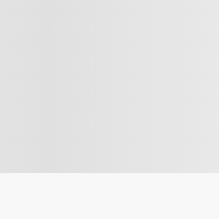
 komplexa problem, för dig är ingenting 
ill gärna dela med dig av dina 
 och ta den i mål tillsammans med 
ersom arbetet innehåller komplexa 
sätt.
 Men vi ser gärna att du redan har:
otsvarande arbetslivserfarenhet inom 
rollanläggningar för ställverk eller 
Elmaster