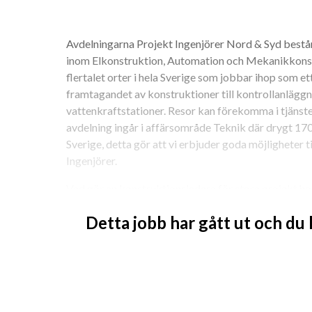
Avdelningarna Projekt Ingenjörer Nord & Syd består
inom Elkonstruktion, Automation och Mekanikkonstru
flertalet orter i hela Sverige som jobbar ihop som ett
framtagandet av konstruktioner till kontrollanläggni
vattenkraftstationer. Resor kan förekomma i tjänsten
avdelning ingår i affärsområde Teknik där drygt 170 
Sverige, detta gör att vi erbjuder goda möjligheter t
Ingenjörer.
Vad gör en konstruktionsledare för stora projekt ho
Detta jobb har gått ut och du
Tjänsten innebär att du leder våra elkonstruktörer so
stationsprojekt tex transformatorstationer och vatt
konstruktion av kontrollanläggning, lokalkraft och 
stationsprojekt på 130 kV eller 400 kV. Du har en elle
projektteam som du leder, bollar tekniska lösningar