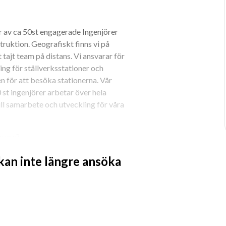
 av ca 50st engagerade Ingenjörer 
ktion. Geografiskt finns vi på 
 tajt team på distans. Vi ansvarar för 
ng för ställverksstationer och 
 för att besöka stationerna. Vår 
st ingenjörer arbetar över hela 
ill samarbete och utveckling för våra 
s oss?
 kan inte längre ansöka
m tar fram elkonstruktioner till stora 
enkraftstationer. Detta innebär 
reläskydd mm. Arbetet gäller stora 
r flera konstruktörer i ditt 
 med och granskar deras arbete. Du 