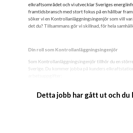
elkraftsområdet och vi utvecklar Sveriges energiinfr
framtidsbransch med stort fokus på en hållbar framti
söker vi en Kontrollanläggningsingenjör som vill vara 
det du? Tillsammans gör vi skillnad, för hela samhäll
Din roll som Kontrollanläggningsingenjör
Som Kontrollanläggningsingenjör tillhör du en större
Sverige. Du kommer jobba på kunders elkraftstatio
arbetsuppgifter:
Underhållsprovning av reläskydd
Detta jobb har gått ut och du
Idrifttagning, konfigurering och provning av
Felsökning och reläomställningar
Arbete med fjärrkontroller och övrig station
Mindre konstruktionsanpassningar i samband
Du kommer tillhöra
affärsområdet Teknik
där vi h