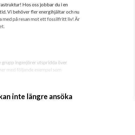
astruktur! Hos oss jobbar du i en 
d. Vi behöver fler energihjältar och nu 
med på resan mot ett fossilfritt liv! Är 
et.
 grupp ingenjörer utspridda över 
ner med följande exempel som 
 kan inte längre ansöka
 kontrollanläggningar
sutrustning.
 med idrifttagningar.
ar cirka 170ingenjörer spridda i hela 