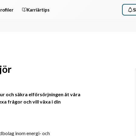
rofiler
Karriärtips
S
jör
tur och säkra elförsörjningen åt våra 
frågor och vill växa i din 
dbolag inom energi- och 