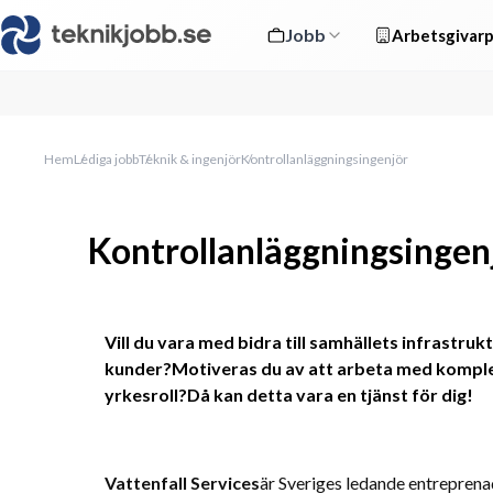
Jobb
Arbetsgivarp
Hem
Lediga jobb
Teknik & ingenjör
Kontrollanläggningsingenjör
Kontrollanläggningsingen
Vill du vara med bidra till samhällets infrastruk
kunder?Motiveras du av att arbeta med komplexa 
yrkesroll?Då kan detta vara en tjänst för dig!
Vattenfall Services
är Sveriges ledande entreprena