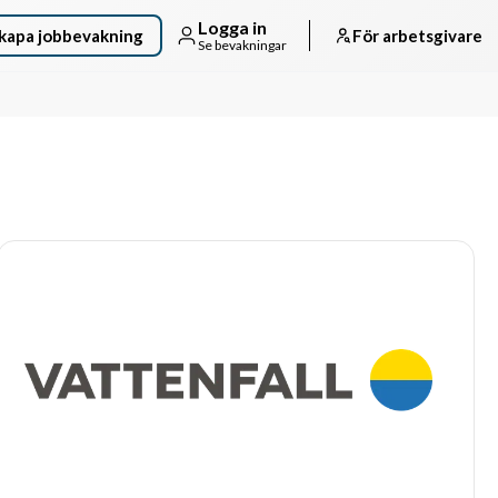
Logga in
kapa jobbevakning
För arbetsgivare
Se bevakningar