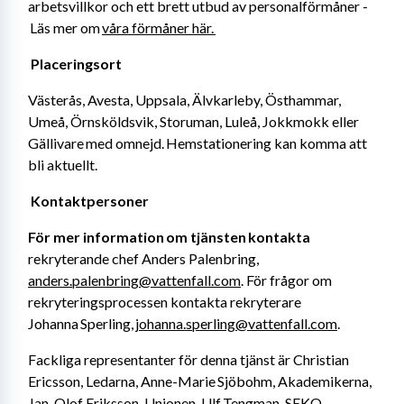
arbetsvillkor och ett brett utbud av personalförmåner -
 Läs mer om 
våra förmåner här. 
Placeringsort 
Västerås, Avesta, Uppsala, Älvkarleby, Östhammar, 
Umeå, Örnsköldsvik, Storuman, Luleå, Jokkmokk eller 
Gällivare med omnejd. Hemstationering kan komma att 
bli aktuellt. 
Kontaktpersoner 
För mer information om tjänsten kontakta
rekryterande chef Anders Palenbring, 
anders.palenbring@vattenfall.com
. För frågor om 
rekryteringsprocessen kontakta rekryterare 
Johanna Sperling, 
johanna.sperling@vattenfall.com
. 
Fackliga representanter för denna tjänst är Christian 
Ericsson, Ledarna, Anne-Marie Sjöbohm, Akademikerna, 
Jan-Olof Eriksson, Unionen, Ulf Tengman, SEKO. 