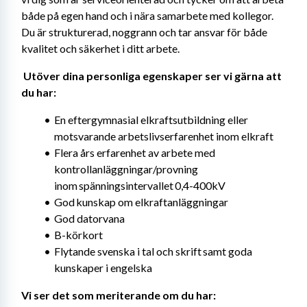
både på egen hand och i nära samarbete med kollegor. 
Du är strukturerad, noggrann och tar ansvar för både 
kvalitet och säkerhet i ditt arbete. 
Utöver dina personliga egenskaper ser vi gärna att 
du har: 
En eftergymnasial elkraftsutbildning eller 
motsvarande arbetslivserfarenhet inom elkraft
Flera års erfarenhet av arbete med 
kontrollanläggningar/provning 
inom spänningsintervallet 0,4-400kV
God kunskap om elkraftanläggningar
God datorvana
B-körkort
Flytande svenska i tal och skrift samt goda 
kunskaper i engelska
Vi ser det som meriterande om du har: 