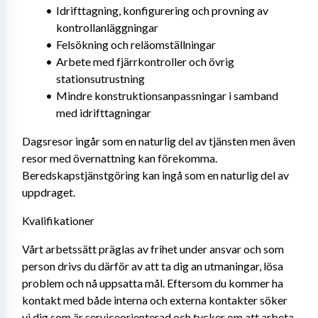
Idrifttagning, konfigurering och provning av 
kontrollanläggningar
Felsökning och reläomställningar
Arbete med fjärrkontroller och övrig 
stationsutrustning
Mindre konstruktionsanpassningar i samband 
med idrifttagningar
Dagsresor ingår som en naturlig del av tjänsten men även 
resor med övernattning kan förekomma. 
Beredskapstjänstgöring kan ingå som en naturlig del av 
uppdraget.
Kvalifikationer
Vårt arbetssätt präglas av frihet under ansvar och som 
person drivs du därför av att ta dig an utmaningar, lösa 
problem och nå uppsatta mål. Eftersom du kommer ha 
kontakt med både interna och externa kontakter söker 
vi dig som är serviceorienterad och tycker om att arbeta 