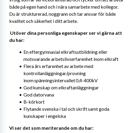
både på egen hand och i nära samarbete med kollegor. 
Du är strukturerad, noggrann och tar ansvar för både 
kvalitet och säkerhet i ditt arbete. 
Utöver dina personliga egenskaper ser vi gärna att 
du har: 
En eftergymnasial elkraftsutbildning eller 
motsvarande arbetslivserfarenhet inom elkraft
Flera års erfarenhet av arbete med 
kontrollanläggningar/provning 
inom spänningsintervallet 0,4-400kV
God kunskap om elkraftanläggningar
God datorvana
B-körkort
Flytande svenska i tal och skrift samt goda 
kunskaper i engelska
Vi ser det som meriterande om du har: 