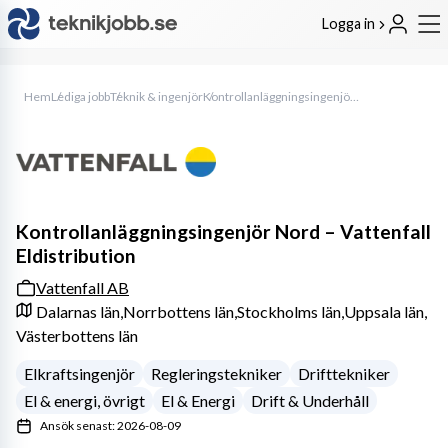
Logga in
Hem
Lediga jobb
Teknik & ingenjör
Kontrollanläggningsingenjör Nord – Vattenfall Eldistribution
Kontrollanläggningsingenjör Nord – Vattenfall
Eldistribution
Vattenfall AB
Dalarnas län,
Norrbottens län,
Stockholms län,
Uppsala län,
Västerbottens län
Elkraftsingenjör
Regleringstekniker
Drifttekniker
El & energi, övrigt
El & Energi
Drift & Underhåll
Ansök senast: 2026-08-09