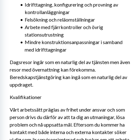
Idrifttagning, konfigurering och provning av 
kontrollanläggningar
Felsökning och reläomställningar
Arbete med fjärrkontroller och övrig 
stationsutrustning
Mindre konstruktionsanpassningar i samband 
med idrifttagningar
Dagsresor ingår som en naturlig del av tjänsten men även 
resor med övernattning kan förekomma. 
Beredskapstjänstgöring kan ingå som en naturlig del av 
uppdraget.
Kvalifikationer
Vårt arbetssätt präglas av frihet under ansvar och som 
person drivs du därför av att ta dig an utmaningar, lösa 
problem och nå uppsatta mål. Eftersom du kommer ha 
kontakt med både interna och externa kontakter söker 
vi dig som är serviceorienterad och tycker om att arbeta 