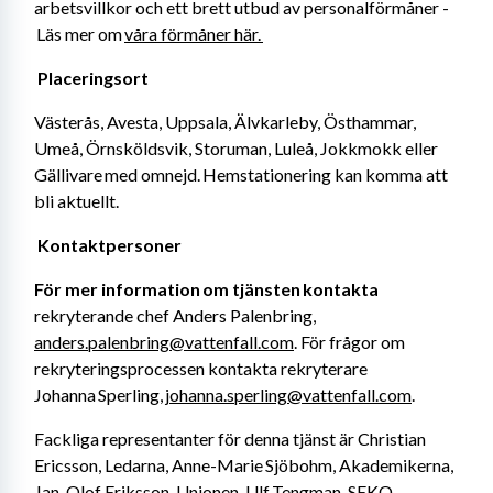
arbetsvillkor och ett brett utbud av personalförmåner -
 Läs mer om 
våra förmåner här. 
Placeringsort 
Västerås, Avesta, Uppsala, Älvkarleby, Östhammar, 
Umeå, Örnsköldsvik, Storuman, Luleå, Jokkmokk eller 
Gällivare med omnejd. Hemstationering kan komma att 
bli aktuellt. 
Kontaktpersoner 
För mer information om tjänsten kontakta
rekryterande chef Anders Palenbring, 
anders.palenbring@vattenfall.com
. För frågor om 
rekryteringsprocessen kontakta rekryterare 
Johanna Sperling, 
johanna.sperling@vattenfall.com
. 
Fackliga representanter för denna tjänst är Christian 
Ericsson, Ledarna, Anne-Marie Sjöbohm, Akademikerna, 
Jan-Olof Eriksson, Unionen, Ulf Tengman, SEKO. 