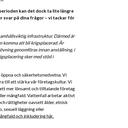
rioden kan det dock ta lite längre 
 svar på dina frågor – vi tackar för 
amhällsviktig infrastruktur. Därmed är 
 komma att bli krigsplacerad. Är 
vning genomföras innan anställning, i 
gsplacering sker med stöd i 
a, öppna och säkerhetsmedvetna. Vi 
till att stärka vår företagskultur. Vi 
ett mer lönsamt och tilltalande företag 
ller mångfald. Vattenfall arbetar aktivt 
h rättigheter oavsett ålder, etnisk 
, sexuell läggning eller 
ngfald och inkludering här. 