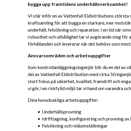
bygga upp framtidens underhållsverksamhet! 
Vi står inför en av Vattenfall Eldistributions största 
kraftsamling för att bygga en starkare, mer motstå
underhåll, felsökning och reparation. I en tid när omvä
robusthet och uthållighet tar vi avgörande steg för a
förhållanden och levererar när det behövs som mest
Ansvarsområden och arbetsuppgifter 
Som kontrollanläggningsingenjör blir du en del av v
del av Vattenfall Eldistribution med cirka 50 ingenjör
stort fokus på säkerhet, kvalitet, framdrift och enga
vi gör, i en riskfylld miljö tar vi hand om varandra o
Dina huvudsakliga arbetsuppgifter:
Underhållsprovning
Idrifttagning, konfigurering och provning av
Felsökning och reläomställningar