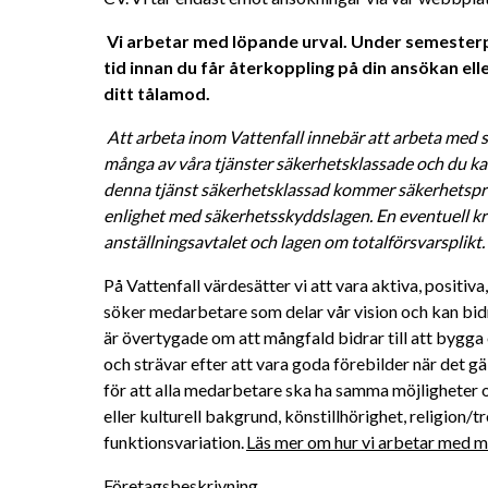
Vi arbetar med löpande urval. Under semesterpe
tid innan du får återkoppling på din ansökan eller
ditt tålamod. 
Att arbeta inom Vattenfall innebär att arbeta med s
många av våra tjänster säkerhetsklassade och du kan
denna tjänst säkerhetsklassad kommer säkerhetsprö
enlighet med säkerhetsskyddslagen. En eventuell kri
anställningsavtalet och lagen om totalförsvarsplikt. 
På Vattenfall värdesätter vi att vara aktiva, positiv
söker medarbetare som delar vår vision och kan bidra 
är övertygade om att mångfald bidrar till att bygga 
och strävar efter att vara goda förebilder när det gä
för att alla medarbetare ska ha samma möjligheter oc
eller kulturell bakgrund, könstillhörighet, religion/tro
funktionsvariation. 
Läs mer om hur vi arbetar med må
Företagsbeskrivning