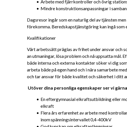
Arbete med fjärrkontroller och övrig station
Mindre konstruktionsanpassningar i samband
Dagsresor ingår som en naturlig del av tjänsten men
förekomma. Beredskapstjänstgöring kan ingå som en
Kvalifikationer
Vårt arbetssätt präglas av frihet under ansvar och so
an utmaningar, lösa problem och nå uppsatta mål. 
både interna och externa kontakter söker vi dig som
arbeta både på egen hand och i nära samarbete med 
och tar ansvar för både kvalitet och säkerhet i ditt a
Utöver dina personliga egenskaper ser vi gärna 
En eftergymnasial elkraftsutbildning eller m
elkraft
Flera års erfarenhet av arbete med kontrolla
inom spänningsintervallet 0,4-400kV
God kunskap om elkraftanläggningar