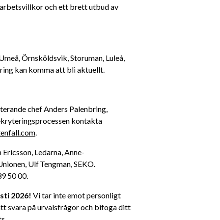
 arbetsvillkor och ett brett utbud av 
Umeå, Örnsköldsvik, Storuman, Luleå, 
ng kan komma att bli aktuellt. 
 rekryterande chef Anders Palenbring, 
rekryteringsprocessen kontakta 
enfall.com
. 
n Ericsson, Ledarna, Anne-
nionen, Ulf Tengman, SEKO. 
9 50 00. 
sti 2026!
 Vi tar inte emot personligt 
t svara på urvalsfrågor och bifoga ditt 
s. 