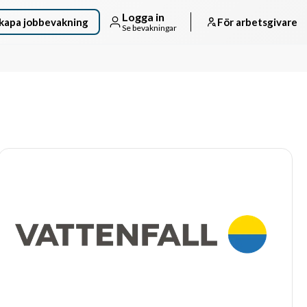
Logga in
kapa jobbevakning
För arbetsgivare
Se bevakningar