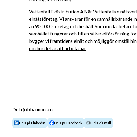
Vattenfall Eldistribution AB är Vattenfalls elnätsver
elnätsföretag. Vi ansvarar för en samhällsbärande inf
än 900 000 företag och hushåll. Som medarbetare hos 
samhället fungerar och till en säker elförsörjning 
bygger vi framtidens elnät och möjliggör omställninge
om hur det är att arbeta här
Dela jobbannonsen
Dela på LinkedIn
Dela på Facebook
Dela via mail