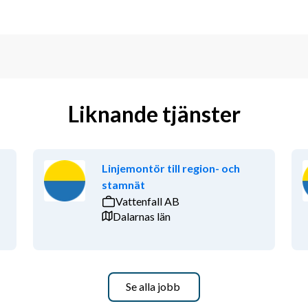
Liknande tjänster
Linjemontör till region- och
stamnät
Vattenfall AB
Dalarnas län
Se alla jobb