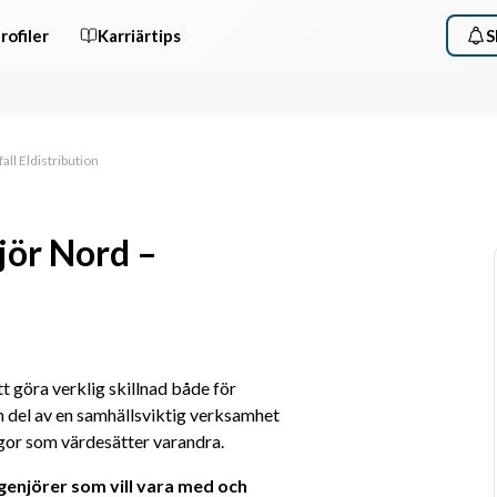
rofiler
Karriärtips
S
ll Eldistribution
jör Nord –
tt göra verklig skillnad både för 
 del av en samhällsviktig verksamhet 
gor som värdesätter varandra. 
genjörer som vill vara med och 