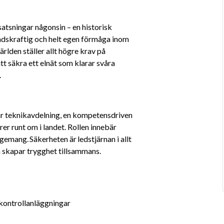
satsningar någonsin – en historisk 
ndskraftig och helt egen förmåga inom 
rlden ställer allt högre krav på 
tt säkra ett elnät som klarar svåra 
.
år teknikavdelning, en kompetensdriven 
er runt om i landet. Rollen innebär 
gemang. Säkerheten är ledstjärnan i allt 
ch skapar trygghet tillsammans. 
 kontrollanläggningar