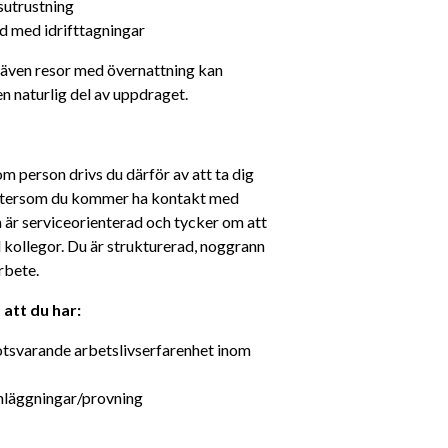
sutrustning
 med idrifttagningar
 även resor med övernattning kan 
 naturlig del av uppdraget.
m person drivs du därför av att ta dig 
Eftersom du kommer ha kontakt med 
 är serviceorienterad och tycker om att 
kollegor. Du är strukturerad, noggrann 
rbete. 
att du har: 
otsvarande arbetslivserfarenhet inom 
nläggningar/provning 