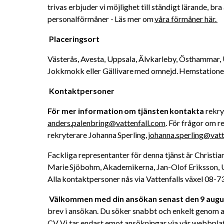
trivas erbjuder vi möjlighet till ständigt lärande, bra
personalförmåner - Läs mer om 
våra förmåner här. 
Placeringsort 
Västerås, Avesta, Uppsala, Älvkarleby, Östhammar, 
Jokkmokk eller Gällivare med omnejd. Hemstationeri
Kontaktpersoner 
För mer information om tjänsten kontakta
anders.palenbring@vattenfall.com
. För frågor om 
rekryterare Johanna Sperling, 
johanna.sperling@vatt
Fackliga representanter för denna tjänst är Christia
Marie Sjöbohm, Akademikerna, Jan-Olof Eriksson, U
Alla kontaktpersoner nås via Vattenfalls växel 08-73
Välkommen med din ansökan senast den 9 augu
brev i ansökan. Du söker snabbt och enkelt genom at
CV. Vi tar endast emot ansökningar via vår webbplat