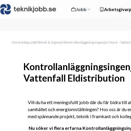
Jobb
Arbetsgivarp
Hem
Lediga jobb
Teknik & ingenjör
Kontrollanläggningsingenjör Nord – Vattenfa
Kontrollanläggningsingen
Vattenfall Eldistribution
Vill du ha ett meningsfullt jobb där du får bidra till a
samhället och energiomställningen? Hos oss är du en
med spännande projekt, teknik i framkant och kolle
Nu söker vi flera erfarna Kontrollanläggningsin