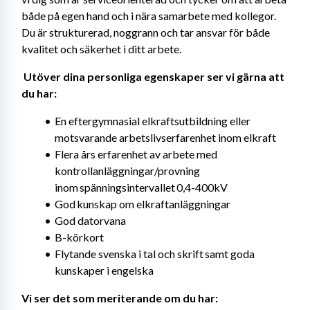
både på egen hand och i nära samarbete med kollegor. 
Du är strukturerad, noggrann och tar ansvar för både 
kvalitet och säkerhet i ditt arbete. 
Utöver dina personliga egenskaper ser vi gärna att 
du har: 
En eftergymnasial elkraftsutbildning eller 
motsvarande arbetslivserfarenhet inom elkraft
Flera års erfarenhet av arbete med 
kontrollanläggningar/provning 
inom spänningsintervallet 0,4-400kV
God kunskap om elkraftanläggningar
God datorvana
B-körkort
Flytande svenska i tal och skrift samt goda 
kunskaper i engelska
Vi ser det som meriterande om du har: 