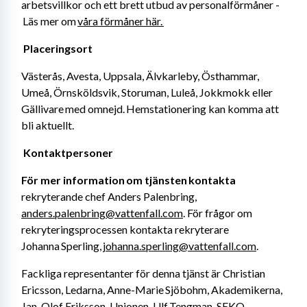
arbetsvillkor och ett brett utbud av personalförmåner -
 Läs mer om 
våra förmåner här. 
Placeringsort 
Västerås, Avesta, Uppsala, Älvkarleby, Östhammar, 
Umeå, Örnsköldsvik, Storuman, Luleå, Jokkmokk eller 
Gällivare med omnejd. Hemstationering kan komma att 
bli aktuellt. 
Kontaktpersoner 
För mer information om tjänsten kontakta
rekryterande chef Anders Palenbring, 
anders.palenbring@vattenfall.com
. För frågor om 
rekryteringsprocessen kontakta rekryterare 
Johanna Sperling, 
johanna.sperling@vattenfall.com
. 
Fackliga representanter för denna tjänst är Christian 
Ericsson, Ledarna, Anne-Marie Sjöbohm, Akademikerna, 
Jan-Olof Eriksson, Unionen, Ulf Tengman, SEKO. 