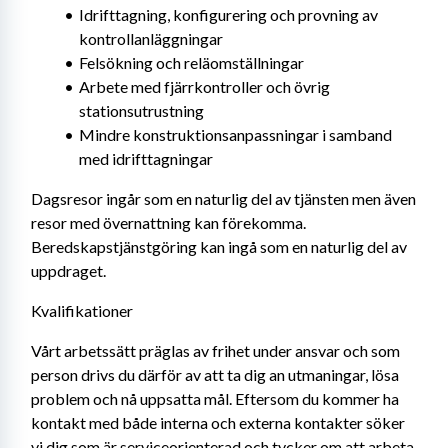
Idrifttagning, konfigurering och provning av 
kontrollanläggningar
Felsökning och reläomställningar
Arbete med fjärrkontroller och övrig 
stationsutrustning
Mindre konstruktionsanpassningar i samband 
med idrifttagningar
Dagsresor ingår som en naturlig del av tjänsten men även 
resor med övernattning kan förekomma. 
Beredskapstjänstgöring kan ingå som en naturlig del av 
uppdraget.
Kvalifikationer
Vårt arbetssätt präglas av frihet under ansvar och som 
person drivs du därför av att ta dig an utmaningar, lösa 
problem och nå uppsatta mål. Eftersom du kommer ha 
kontakt med både interna och externa kontakter söker 
vi dig som är serviceorienterad och tycker om att arbeta 