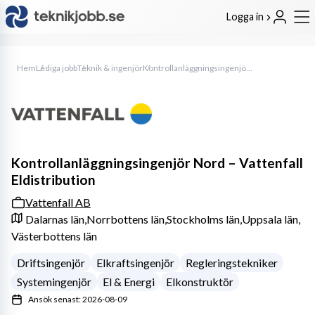
Logga in
Hem
Lediga jobb
Teknik & ingenjör
Kontrollanläggningsingenjör Nord – Vattenfall Eldistribution
Kontrollanläggningsingenjör Nord – Vattenfall
Eldistribution
Vattenfall AB
Dalarnas län,
Norrbottens län,
Stockholms län,
Uppsala län,
Västerbottens län
Driftsingenjör
Elkraftsingenjör
Regleringstekniker
Systemingenjör
El & Energi
Elkonstruktör
Ansök senast: 2026-08-09