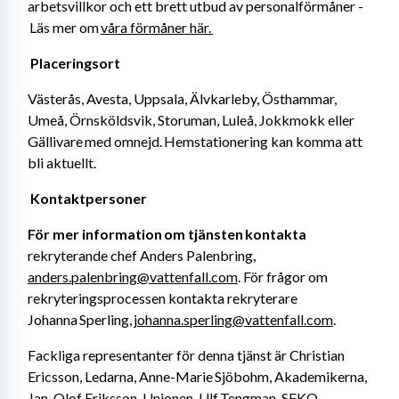
arbetsvillkor och ett brett utbud av personalförmåner -
 Läs mer om 
våra förmåner här. 
Placeringsort 
Västerås, Avesta, Uppsala, Älvkarleby, Östhammar, 
Umeå, Örnsköldsvik, Storuman, Luleå, Jokkmokk eller 
Gällivare med omnejd. Hemstationering kan komma att 
bli aktuellt. 
Kontaktpersoner 
För mer information om tjänsten kontakta
rekryterande chef Anders Palenbring, 
anders.palenbring@vattenfall.com
. För frågor om 
rekryteringsprocessen kontakta rekryterare 
Johanna Sperling, 
johanna.sperling@vattenfall.com
. 
Fackliga representanter för denna tjänst är Christian 
Ericsson, Ledarna, Anne-Marie Sjöbohm, Akademikerna, 
Jan-Olof Eriksson, Unionen, Ulf Tengman, SEKO. 