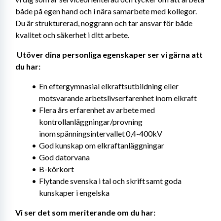
både på egen hand och i nära samarbete med kollegor. 
Du är strukturerad, noggrann och tar ansvar för både 
kvalitet och säkerhet i ditt arbete. 
Utöver dina personliga egenskaper ser vi gärna att 
du har: 
En eftergymnasial elkraftsutbildning eller 
motsvarande arbetslivserfarenhet inom elkraft
Flera års erfarenhet av arbete med 
kontrollanläggningar/provning 
inom spänningsintervallet 0,4-400kV
God kunskap om elkraftanläggningar
God datorvana
B-körkort
Flytande svenska i tal och skrift samt goda 
kunskaper i engelska
Vi ser det som meriterande om du har: 