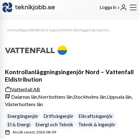
Logga in
Hem
Lediga jobb
Teknik & ingenjör
Kontrollanläggningsingenjör Nord – Vattenfall Eldistribution
Kontrollanläggningsingenjör Nord – Vattenfall
Eldistribution
Vattenfall AB
Dalarnas län,
Norrbottens län,
Stockholms län,
Uppsala län,
Västerbottens län
Energiingenjör
Driftsingenjör
Elkraftsingenjör
El & Energi
Energi och Teknik
Teknik & ingenjör
Ansök senast: 2026-08-09