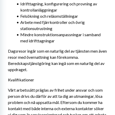
Idrifttagning, konfigurering och provning av 
kontrollanläggningar
Felsökning och reläomställningar
Arbete med fjärrkontroller och övrig 
stationsutrustning
Mindre konstruktionsanpassningar i samband 
med idrifttagningar
Dagsresor ingår som en naturlig del av tjänsten men även 
resor med övernattning kan förekomma. 
Beredskapstjänstgöring kan ingå som en naturlig del av 
uppdraget.
Kvalifikationer
Vårt arbetssätt präglas av frihet under ansvar och som 
person drivs du därför av att ta dig an utmaningar, lösa 
problem och nå uppsatta mål. Eftersom du kommer ha 
kontakt med både interna och externa kontakter söker 
vi dig som är serviceorienterad och tycker om att arbeta 