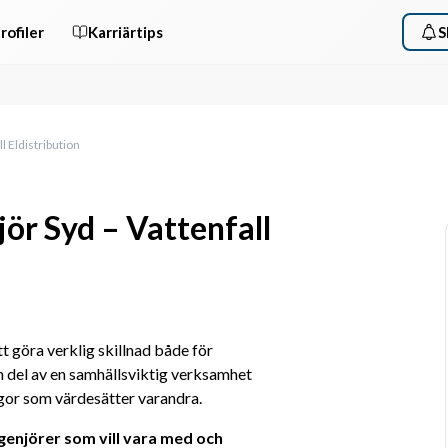
rofiler
Karriärtips
S
l Eldistribution
ör Syd – Vattenfall
tt göra verklig skillnad både för 
 del av en samhällsviktig verksamhet 
gor som värdesätter varandra. 
genjörer som vill vara med och 