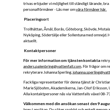
trivas erbjuder vi möjlighet till ständigt lärande, bra
personalförmåner - Läs mer om 
våra förmåner här. 
Placeringsort 
Trollhättan, Åmål, Borås, Göteborg, Skövde, Motala,
Nyköping, Södertälje eller Sollentuna med omnejd. 
aktuellt. 
Kontaktpersoner 
För mer information om tjänsten kontakta
anders.palenbring@vattenfall.com
. För frågor om 
rekryterare Johanna Sperling, 
johanna.sperling@vatt
Fackliga representanter för denna tjänst är Christia
Marie Sjöbohm, Akademikerna, Jan-Olof Eriksson, U
Alla kontaktpersoner nås via Vattenfalls växel 08-73
Välkommen med din ansökan senast den 9 augus
brev i ansökan. Du söker snabbt och enkelt genom at