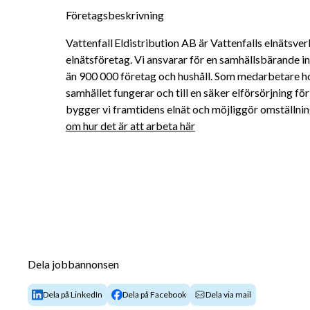
Företagsbeskrivning
Vattenfall Eldistribution AB är Vattenfalls elnätsver
elnätsföretag. Vi ansvarar för en samhällsbärande inf
än 900 000 företag och hushåll. Som medarbetare hos 
samhället fungerar och till en säker elförsörjning 
bygger vi framtidens elnät och möjliggör omställninge
om hur det är att arbeta här
Dela jobbannonsen
Dela på LinkedIn
Dela på Facebook
Dela via mail