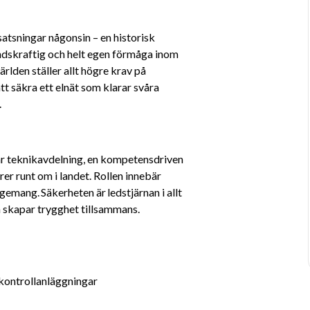
satsningar någonsin – en historisk 
ndskraftig och helt egen förmåga inom 
rlden ställer allt högre krav på 
tt säkra ett elnät som klarar svåra 
.
år teknikavdelning, en kompetensdriven 
er runt om i landet. Rollen innebär 
gemang. Säkerheten är ledstjärnan i allt 
ch skapar trygghet tillsammans. 
 kontrollanläggningar