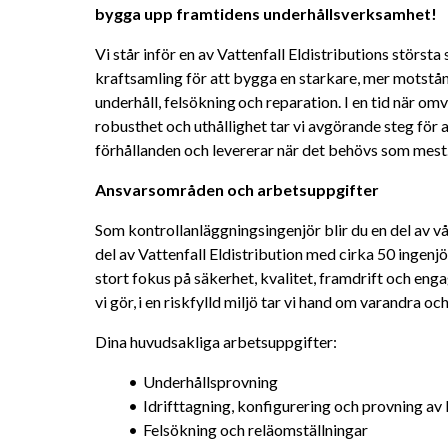
bygga upp framtidens underhållsverksamhet! 
Vi står inför en av Vattenfall Eldistributions största 
kraftsamling för att bygga en starkare, mer motstå
underhåll, felsökning och reparation. I en tid när omvä
robusthet och uthållighet tar vi avgörande steg för a
förhållanden och levererar när det behövs som mest
Ansvarsområden och arbetsuppgifter 
Som kontrollanläggningsingenjör blir du en del av v
del av Vattenfall Eldistribution med cirka 50 ingenjör
stort fokus på säkerhet, kvalitet, framdrift och enga
vi gör, i en riskfylld miljö tar vi hand om varandra o
Dina huvudsakliga arbetsuppgifter:
Underhållsprovning
Idrifttagning, konfigurering och provning av
Felsökning och reläomställningar