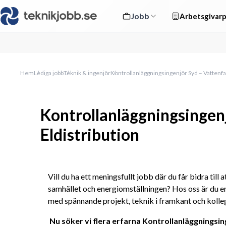
Jobb
Arbetsgivarp
Hem
Lediga jobb
Teknik & ingenjör
Kontrollanläggningsingenjör Syd – Vattenfal
Kontrollanläggningsingenj
Eldistribution
Vill du ha ett meningsfullt jobb där du får bidra till a
samhället och energiomställningen? Hos oss är du en
med spännande projekt, teknik i framkant och kolle
Nu söker vi flera erfarna Kontrollanläggningsin