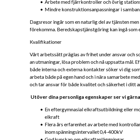
Arbete med fjärrkontroller och övrig station
Mindre konstruktionsanpassningar i samband
Dagsresor ingår som en naturlig del av tjänsten men
förekomma. Beredskapstjänstgöring kan ingå som en
Kvalifikationer
Vårt arbetssätt präglas av frihet under ansvar och so
an utmaningar, lösa problem och nå uppsatta mål. 
både interna och externa kontakter söker vi dig som
arbeta både på egen hand och i nära samarbete med 
och tar ansvar för både kvalitet och säkerhet i ditt a
Utöver dina personliga egenskaper ser vi gärna 
En eftergymnasial elkraftsutbildning eller m
elkraft
Flera års erfarenhet av arbete med kontrolla
inom spänningsintervallet 0,4-400kV
God kunskap om elkraftanläggningar