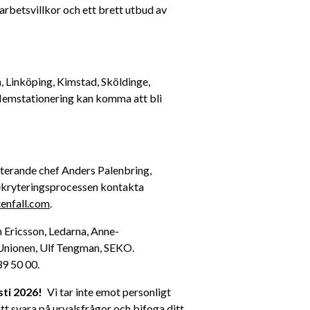
 arbetsvillkor och ett brett utbud av 
 Linköping, Kimstad, Sköldinge, 
Hemstationering kan komma att bli 
 rekryterande chef Anders Palenbring, 
rekryteringsprocessen kontakta 
enfall.com
. 
n Ericsson, Ledarna, Anne-
nionen, Ulf Tengman, SEKO. 
9 50 00. 
ti 2026! 
  Vi tar inte emot personligt 
t svara på urvalsfrågor och bifoga ditt 