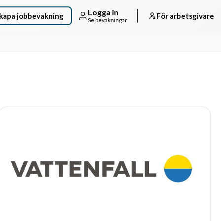
Logga in
kapa jobbevakning
För arbetsgivare
Se bevakningar