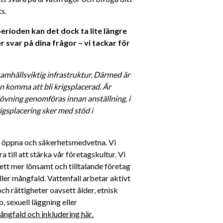
s. 
ioden kan det dock ta lite längre 
 svar på dina frågor – vi tackar för 
amhällsviktig infrastruktur. Därmed är 
 komma att bli krigsplacerad. Är 
vning genomföras innan anställning, i 
gsplacering sker med stöd i 
a, öppna och säkerhetsmedvetna. Vi 
till att stärka vår företagskultur. Vi 
ett mer lönsamt och tilltalande företag 
ller mångfald. Vattenfall arbetar aktivt 
h rättigheter oavsett ålder, etnisk 
, sexuell läggning eller 
ngfald och inkludering här. 