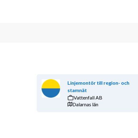
Linjemontör till region- och
stamnät
Vattenfall AB
Dalarnas län