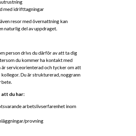
sutrustning
 med idrifttagningar
 även resor med övernattning kan 
 naturlig del av uppdraget.
m person drivs du därför av att ta dig 
Eftersom du kommer ha kontakt med 
 är serviceorienterad och tycker om att 
kollegor. Du är strukturerad, noggrann 
rbete. 
att du har: 
otsvarande arbetslivserfarenhet inom 
nläggningar/provning 