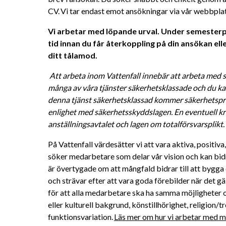
CV. Vi tar endast emot ansökningar via vår webbplat
Vi arbetar med löpande urval. Under semesterper
tid innan du får återkoppling på din ansökan eller
ditt tålamod. 
Att arbeta inom Vattenfall innebär att arbeta med s
många av våra tjänster säkerhetsklassade och du kan
denna tjänst säkerhetsklassad kommer säkerhetsprö
enlighet med säkerhetsskyddslagen. En eventuell kri
anställningsavtalet och lagen om totalförsvarsplikt. 
På Vattenfall värdesätter vi att vara aktiva, positiv
söker medarbetare som delar vår vision och kan bidra 
är övertygade om att mångfald bidrar till att bygga 
och strävar efter att vara goda förebilder när det gä
för att alla medarbetare ska ha samma möjligheter oc
eller kulturell bakgrund, könstillhörighet, religion/tro
funktionsvariation. 
Läs mer om hur vi arbetar med må