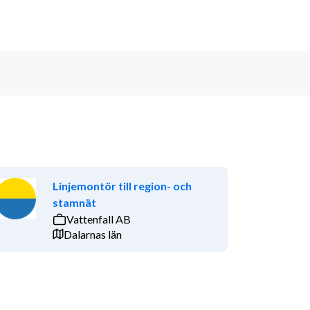
Linjemontör till region- och
stamnät
Vattenfall AB
Dalarnas län