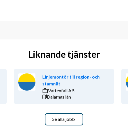
Liknande tjänster
Linjemontör till region- och
stamnät
Vattenfall AB
Dalarnas län
Se alla jobb