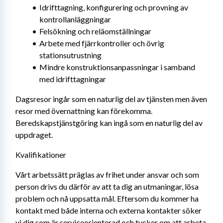
Idrifttagning, konfigurering och provning av 
kontrollanläggningar
Felsökning och reläomställningar
Arbete med fjärrkontroller och övrig 
stationsutrustning
Mindre konstruktionsanpassningar i samband 
med idrifttagningar
Dagsresor ingår som en naturlig del av tjänsten men även 
resor med övernattning kan förekomma. 
Beredskapstjänstgöring kan ingå som en naturlig del av 
uppdraget.
Kvalifikationer
Vårt arbetssätt präglas av frihet under ansvar och som 
person drivs du därför av att ta dig an utmaningar, lösa 
problem och nå uppsatta mål. Eftersom du kommer ha 
kontakt med både interna och externa kontakter söker 
vi dig som är serviceorienterad och tycker om att arbeta 