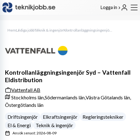
Logga in
Hem
Lediga jobb
Teknik & ingenjör
Kontrollanläggningsingenjör Syd – Vattenfall Eldistribution
Kontrollanläggningsingenjör Syd – Vattenfall
Eldistribution
Vattenfall AB
Stockholms län,
Södermanlands län,
Västra Götalands län,
Östergötlands län
Driftsingenjör
Elkraftsingenjör
Regleringstekniker
El & Energi
Teknik & ingenjör
Ansök senast: 2026-08-09