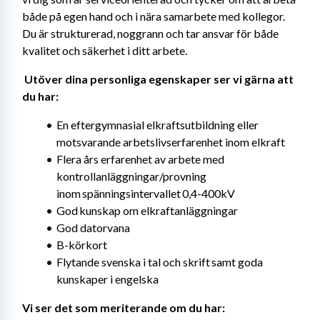
både på egen hand och i nära samarbete med kollegor. 
Du är strukturerad, noggrann och tar ansvar för både 
kvalitet och säkerhet i ditt arbete. 
Utöver dina personliga egenskaper ser vi gärna att 
du har: 
En eftergymnasial elkraftsutbildning eller 
motsvarande arbetslivserfarenhet inom elkraft
Flera års erfarenhet av arbete med 
kontrollanläggningar/provning 
inom spänningsintervallet 0,4-400kV
God kunskap om elkraftanläggningar
God datorvana
B-körkort
Flytande svenska i tal och skrift samt goda 
kunskaper i engelska
Vi ser det som meriterande om du har: 