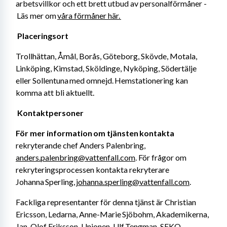
arbetsvillkor och ett brett utbud av personalförmåner -
 Läs mer om 
våra förmåner här. 
Placeringsort 
Trollhättan, Åmål, Borås, Göteborg, Skövde, Motala, 
Linköping, Kimstad, Sköldinge, Nyköping, Södertälje 
eller Sollentuna med omnejd. Hemstationering kan 
komma att bli aktuellt. 
Kontaktpersoner 
För mer information om tjänsten kontakta
rekryterande chef Anders Palenbring, 
anders.palenbring@vattenfall.com
. För frågor om 
rekryteringsprocessen kontakta rekryterare 
Johanna Sperling, 
johanna.sperling@vattenfall.com
. 
Fackliga representanter för denna tjänst är Christian 
Ericsson, Ledarna, Anne-Marie Sjöbohm, Akademikerna, 
Jan-Olof Eriksson, Unionen, Ulf Tengman, SEKO. 