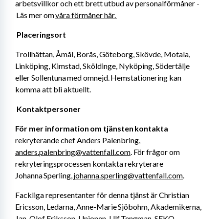
arbetsvillkor och ett brett utbud av personalförmåner -
 Läs mer om 
våra förmåner här. 
Placeringsort 
Trollhättan, Åmål, Borås, Göteborg, Skövde, Motala, 
Linköping, Kimstad, Sköldinge, Nyköping, Södertälje 
eller Sollentuna med omnejd. Hemstationering kan 
komma att bli aktuellt. 
Kontaktpersoner 
För mer information om tjänsten kontakta
rekryterande chef Anders Palenbring, 
anders.palenbring@vattenfall.com
. För frågor om 
rekryteringsprocessen kontakta rekryterare 
Johanna Sperling, 
johanna.sperling@vattenfall.com
. 
Fackliga representanter för denna tjänst är Christian 
Ericsson, Ledarna, Anne-Marie Sjöbohm, Akademikerna, 
Jan-Olof Eriksson, Unionen, Ulf Tengman, SEKO. 