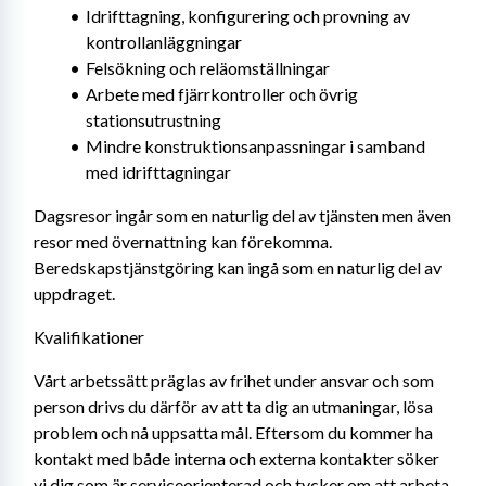
Idrifttagning, konfigurering och provning av 
kontrollanläggningar
Felsökning och reläomställningar
Arbete med fjärrkontroller och övrig 
stationsutrustning
Mindre konstruktionsanpassningar i samband 
med idrifttagningar
Dagsresor ingår som en naturlig del av tjänsten men även 
resor med övernattning kan förekomma. 
Beredskapstjänstgöring kan ingå som en naturlig del av 
uppdraget.
Kvalifikationer
Vårt arbetssätt präglas av frihet under ansvar och som 
person drivs du därför av att ta dig an utmaningar, lösa 
problem och nå uppsatta mål. Eftersom du kommer ha 
kontakt med både interna och externa kontakter söker 
vi dig som är serviceorienterad och tycker om att arbeta 