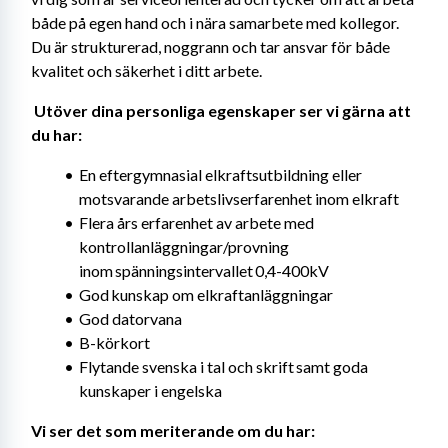
både på egen hand och i nära samarbete med kollegor. 
Du är strukturerad, noggrann och tar ansvar för både 
kvalitet och säkerhet i ditt arbete. 
Utöver dina personliga egenskaper ser vi gärna att 
du har: 
En eftergymnasial elkraftsutbildning eller 
motsvarande arbetslivserfarenhet inom elkraft
Flera års erfarenhet av arbete med 
kontrollanläggningar/provning 
inom spänningsintervallet 0,4-400kV
God kunskap om elkraftanläggningar
God datorvana
B-körkort
Flytande svenska i tal och skrift samt goda 
kunskaper i engelska
Vi ser det som meriterande om du har: 