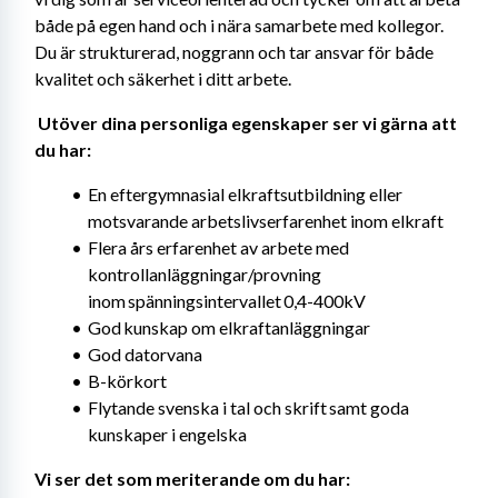
både på egen hand och i nära samarbete med kollegor. 
Du är strukturerad, noggrann och tar ansvar för både 
kvalitet och säkerhet i ditt arbete. 
Utöver dina personliga egenskaper ser vi gärna att 
du har: 
En eftergymnasial elkraftsutbildning eller 
motsvarande arbetslivserfarenhet inom elkraft
Flera års erfarenhet av arbete med 
kontrollanläggningar/provning 
inom spänningsintervallet 0,4-400kV
God kunskap om elkraftanläggningar
God datorvana
B-körkort
Flytande svenska i tal och skrift samt goda 
kunskaper i engelska
Vi ser det som meriterande om du har: 