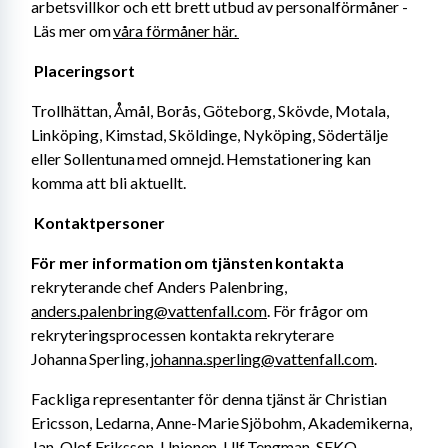
arbetsvillkor och ett brett utbud av personalförmåner -
 Läs mer om 
våra förmåner här. 
Placeringsort 
Trollhättan, Åmål, Borås, Göteborg, Skövde, Motala, 
Linköping, Kimstad, Sköldinge, Nyköping, Södertälje 
eller Sollentuna med omnejd. Hemstationering kan 
komma att bli aktuellt. 
Kontaktpersoner 
För mer information om tjänsten kontakta
rekryterande chef Anders Palenbring, 
anders.palenbring@vattenfall.com
. För frågor om 
rekryteringsprocessen kontakta rekryterare 
Johanna Sperling, 
johanna.sperling@vattenfall.com
. 
Fackliga representanter för denna tjänst är Christian 
Ericsson, Ledarna, Anne-Marie Sjöbohm, Akademikerna, 
Jan-Olof Eriksson, Unionen, Ulf Tengman, SEKO. 