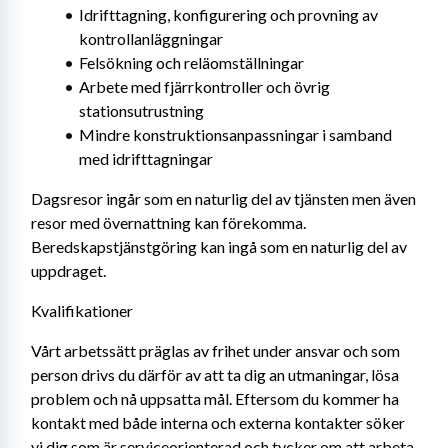
Idrifttagning, konfigurering och provning av 
kontrollanläggningar
Felsökning och reläomställningar
Arbete med fjärrkontroller och övrig 
stationsutrustning
Mindre konstruktionsanpassningar i samband 
med idrifttagningar
Dagsresor ingår som en naturlig del av tjänsten men även 
resor med övernattning kan förekomma. 
Beredskapstjänstgöring kan ingå som en naturlig del av 
uppdraget.
Kvalifikationer
Vårt arbetssätt präglas av frihet under ansvar och som 
person drivs du därför av att ta dig an utmaningar, lösa 
problem och nå uppsatta mål. Eftersom du kommer ha 
kontakt med både interna och externa kontakter söker 
vi dig som är serviceorienterad och tycker om att arbeta 