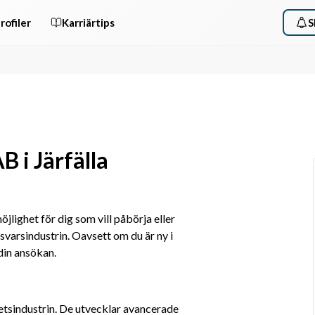
rofiler
Karriärtips
S
 i Järfälla
ighet för dig som vill påbörja eller 
varsindustrin. Oavsett om du är ny i 
din ansökan.
tsindustrin. De utvecklar avancerade 