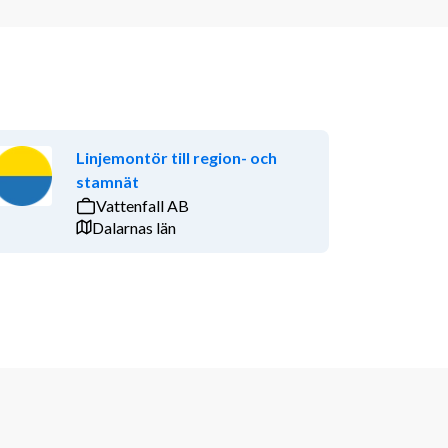
Linjemontör till region- och
stamnät
Vattenfall AB
Dalarnas län