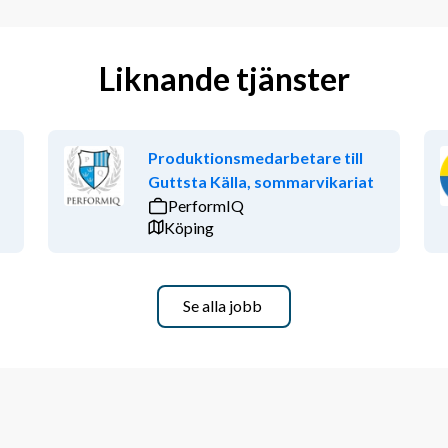
Liknande tjänster
Produktionsmedarbetare till
Guttsta Källa, sommarvikariat
PerformIQ
Köping
Se alla jobb