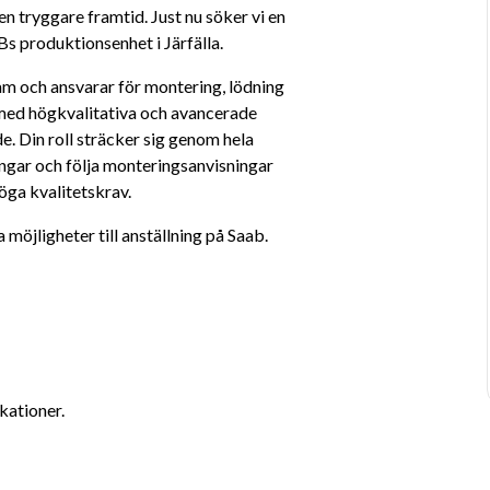
n tryggare framtid. Just nu söker vi en 
 produktionsenhet i Järfälla.
am och ansvarar för montering, lödning 
med högkvalitativa och avancerade 
. Din roll sträcker sig genom hela 
ngar och följa monteringsanvisningar 
höga kvalitetskrav.
öjligheter till anställning på Saab.
kationer.