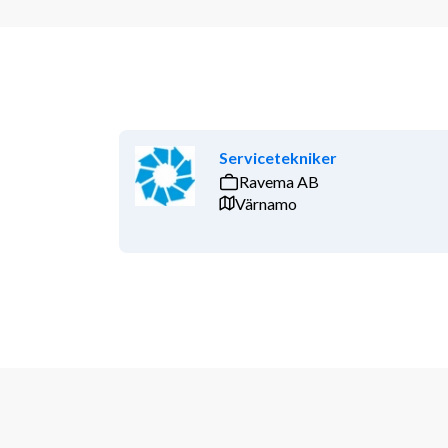
Servicetekniker
Ravema AB
Värnamo