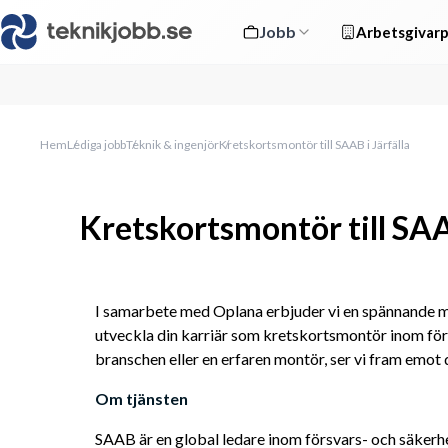
Jobb
Arbetsgivarp
Hem
Lediga jobb
Teknik & ingenjör
Kretskortsmontör till SAAB i Järfälla
Kretskortsmontör till SAAB
I samarbete med Oplana erbjuder vi en spännande möjl
utveckla din karriär som kretskortsmontör inom förs
branschen eller en erfaren montör, ser vi fram emot 
Om tjänsten
SAAB är en global ledare inom försvars- och säkerhe