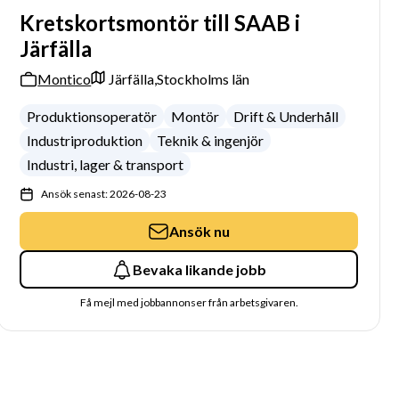
Kretskortsmontör till SAAB i
Järfälla
Montico
Järfälla,
Stockholms län
Produktionsoperatör
Montör
Drift & Underhåll
Industriproduktion
Teknik & ingenjör
Industri, lager & transport
Ansök senast: 2026-08-23
Ansök nu
Bevaka likande jobb
Få mejl med jobbannonser från arbetsgivaren.