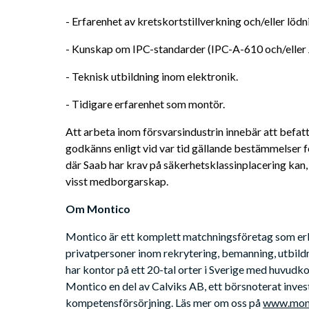
- Erfarenhet av kretskortstillverkning och/eller lö
- Kunskap om IPC-standarder (IPC-A-610 och/eller
- Teknisk utbildning inom elektronik.
- Tidigare erfarenhet som montör.
Att arbeta inom försvarsindustrin innebär att befat
godkänns enligt vid var tid gällande bestämmelser f
där Saab har krav på säkerhetsklassinplacering kan,
visst medborgarskap.
Om Montico
Montico är ett komplett matchningsföretag som erbju
privatpersoner inom rekrytering, bemanning, utbild
har kontor på ett 20-tal orter i Sverige med huvudkon
Montico en del av Calviks AB, ett börsnoterat inve
kompetensförsörjning. Läs mer om oss på 
www.mont