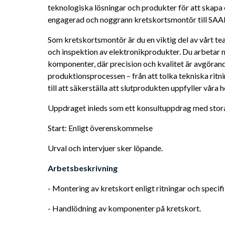
teknologiska lösningar och produkter för att skapa e
engagerad och noggrann kretskortsmontör till SAABs
Som kretskortsmontör är du en viktig del av vårt te
och inspektion av elektronikprodukter. Du arbetar 
komponenter, där precision och kvalitet är avgörande
produktionsprocessen – från att tolka tekniska ritni
till att säkerställa att slutprodukten uppfyller våra 
Uppdraget inleds som ett konsultuppdrag med stora m
Start: Enligt överenskommelse
Urval och intervjuer sker löpande.
Arbetsbeskrivning 
- Montering av kretskort enligt ritningar och specifi
- Handlödning av komponenter på kretskort.