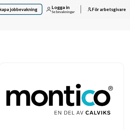
Logga in
kapa jobbevakning
För arbetsgivare
Se bevakningar