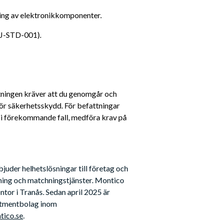
dning av elektronikkomponenter.
 J-STD-001).
tningen kräver att du genomgår och 
ör säkerhetsskydd. För befattningar 
 i förekommande fall, medföra krav på 
der helhetslösningar till företag och 
ning och matchningstjänster. Montico 
tor i Tranås. Sedan april 2025 är 
stmentbolag inom 
ico.se
.