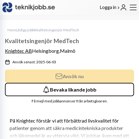
Logga in
Hem
Lediga jobb
Kvalitetsingenjör MedTech
Kvalitetsingenjör MedTech
Knightec AB
Helsingborg,
Malmö
Ansök senast: 2025-06-03
Ansök nu
Bevaka likande jobb
Få mejl med jobbannonser från arbetsgivaren.
På Knightec förstår vi att förbättrad livskvalitet för 
patienter genom att säkra medicintekniska produkter 
och läkemedel är av yttersta vikt. Vi jobbar även med att 