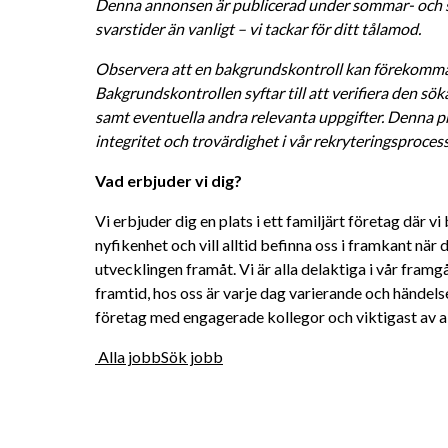
Denna annonsen är publicerad under sommar- och sem
svarstider än vanligt – vi tackar för ditt tålamod.
Observera att en bakgrundskontroll kan förekomma f
Bakgrundskontrollen syftar till att verifiera den sök
samt eventuella andra relevanta uppgifter. Denna prax
integritet och trovärdighet i vår rekryteringsprocess
Vad erbjuder vi dig?
Vi erbjuder dig en plats i ett familjärt företag där vi
nyfikenhet och vill alltid befinna oss i framkant när d
utvecklingen framåt. Vi är alla delaktiga i vår framgå
framtid, hos oss är varje dag varierande och händelser
företag med engagerade kollegor och viktigast av allt
 Alla jobb
Sök jobb