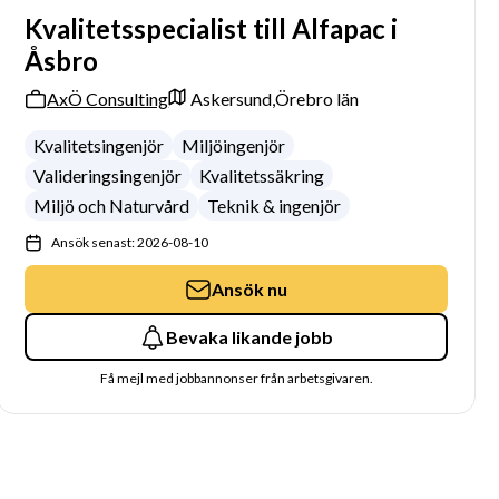
Kvalitetsspecialist till Alfapac i
Åsbro
AxÖ Consulting
Askersund,
Örebro län
Kvalitetsingenjör
Miljöingenjör
Valideringsingenjör
Kvalitetssäkring
Miljö och Naturvård
Teknik & ingenjör
Ansök senast: 2026-08-10
Ansök nu
Bevaka likande jobb
Få mejl med jobbannonser från arbetsgivaren.