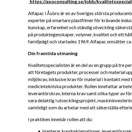
 https://axoconsulting.se/jobb/kvalitetsspeciali
Alfapac i Åsbro är en av Sveriges största producente
experter på smartare plastfilmer för krävande indus
kunskap, erfarenhet och ständig utveckling säkerstäl
på produktegenskaper, volymer, kvalitet och ett hållb
familjeägt och startades 1969. Alfapac omsätter ca 
Din framtida utmaning
Kvalitetsspecialisten är en del av en grupp på tre pe
att företagets produkter, processer och material uppf
miljökrav, inklusive krav för material i kontakt med 
medicintekniska produkter. Rollen innefattar arbet
leverantörskrav, interna krav samt olika typer av f
vara delaktig i utvecklingsprojekt, maskininvesterin
samtidigt som du arbetar med att säkerställa efterl
I praktiken innebär rollen att du:
Hanterar kundreklamationer, leverantörsrekl