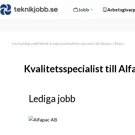
Jobb
Arbetsgivarp
Hem
Lediga jobb
Teknik & ingenjör
Kvalitetsspecialist till Alfapac i Åsbro
Kvalitetsspecialist till Al
Lediga jobb