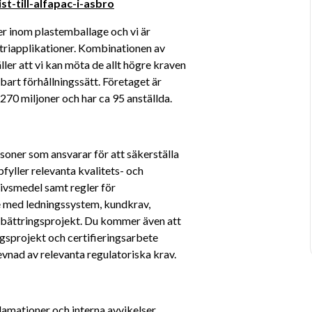
st-till-alfapac-i-asbro
r inom plastemballage och vi är 
triapplikationer. Kombinationen av 
ler att vi kan möta de allt högre kraven 
art förhållningssätt. Företaget är 
270 miljoner och har ca 95 anställda.
rsoner som ansvarar för att säkerställa 
yller relevanta kvalitets- och 
livsmedel samt regler för 
e med ledningssystem, kundkrav, 
örbättringsprojekt. Du kommer även att 
gsprojekt och certifieringsarbete 
evnad av relevanta regulatoriska krav.
amationer och interna avvikelser.