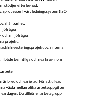
m stödjer efterlevnad.
h processer i vårt ledningssystem (ISO 
 och hållbarhet.
iljöfrågor.
s- och miljöfrågor.
rna projekt.
maskininvesteringsprojekt och interna 
ll både befintliga och nya krav inom 
gsarbete.
n är bred och varierad. För att trivas 
na växla mellan olika arbetsuppgifter 
v vardagen. Du tillhör en arbetsgrupp 