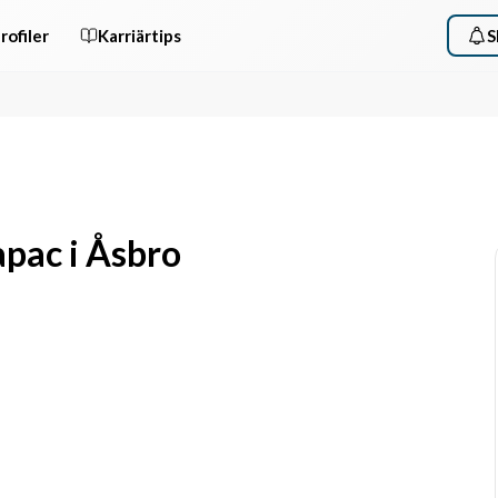
rofiler
Karriärtips
S
fapac i Åsbro