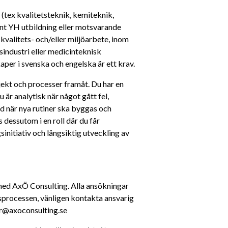
(tex kvalitetsteknik, kemiteknik, 
ant YH utbildning eller motsvarande 
kvalitets- och/eller miljöarbete, inom 
sindustri eller medicinteknisk 
er i svenska och engelska är ett krav.
jekt och processer framåt. Du har en 
u är analytisk när något gått fel, 
d när nya rutiner ska byggas och 
dessutom i en roll där du får 
nitiativ och långsiktig utveckling av 
med AxÖ Consulting. Alla ansökningar 
sprocessen, vänligen kontakta ansvarig 
ner@axoconsulting.se