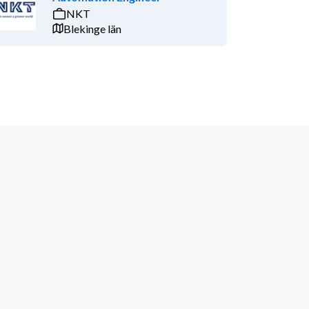
NKT
Blekinge län