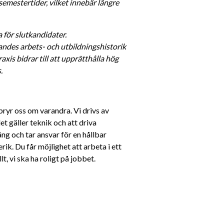
estertider, vilket innebär längre 
ör slutkandidater. 
andes arbets- och utbildningshistorik 
is bidrar till att upprätthålla hög 
.
 bryr oss om varandra. Vi drivs av 
et gäller teknik och att driva 
ng och tar ansvar för en hållbar 
ik. Du får möjlighet att arbeta i ett 
, vi ska ha roligt på jobbet.