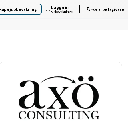
Logga in
kapa jobbevakning
För arbetsgivare
Se bevakningar