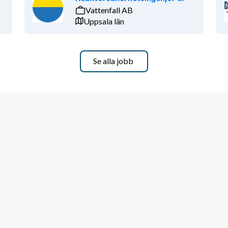
Vattenfall AB
Uppsala län
Se alla jobb