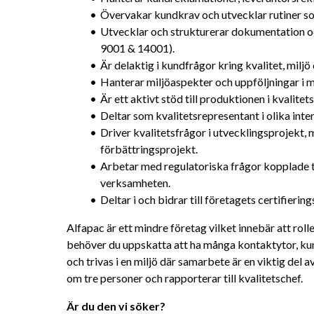
Övervakar kundkrav och utvecklar rutiner so
Utvecklar och strukturerar dokumentation oc
9001 & 14001).
Är delaktig i kundfrågor kring kvalitet, miljö
Hanterar miljöaspekter och uppföljningar i m
Är ett aktivt stöd till produktionen i kvalitet
Deltar som kvalitetsrepresentant i olika inte
Driver kvalitetsfrågor i utvecklingsprojekt, 
förbättringsprojekt.
Arbetar med regulatoriska frågor kopplade ti
verksamheten.
Deltar i och bidrar till företagets certifierin
Alfapac är ett mindre företag vilket innebär att rolle
behöver du uppskatta att ha många kontaktytor, kun
och trivas i en miljö där samarbete är en viktig del a
om tre personer och rapporterar till kvalitetschef.
Är du den vi söker? 