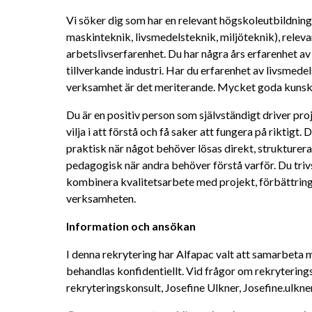
Vi söker dig som har en relevant högskoleutbildning 
maskinteknik, livsmedelsteknik, miljöteknik), relev
arbetslivserfarenhet. Du har några års erfarenhet av 
tillverkande industri. Har du erfarenhet av livsmedel
verksamhet är det meriterande. Mycket goda kunskap
Du är en positiv person som självständigt driver pro
vilja i att förstå och få saker att fungera på riktigt. D
praktisk när något behöver lösas direkt, strukturera
pedagogisk när andra behöver förstå varför. Du trivs 
kombinera kvalitetsarbete med projekt, förbättringsi
verksamheten.
Information och ansökan
I denna rekrytering har Alfapac valt att samarbeta 
behandlas konfidentiellt. Vid frågor om rekrytering
rekryteringskonsult, Josefine Ulkner, Josefine.ulk