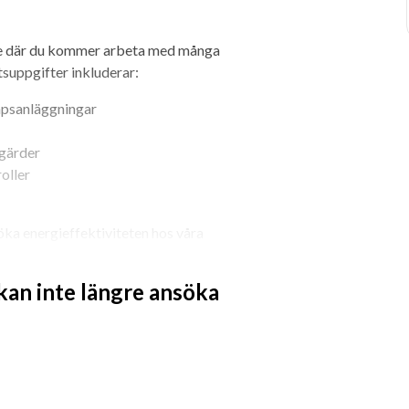
ete där du kommer arbeta med många 
tsuppgifter inkluderar:
mpsanläggningar
tgärder
oller
ka energieffektiviteten hos våra 
r energi optimering.
 kan inte längre ansöka
er liknande