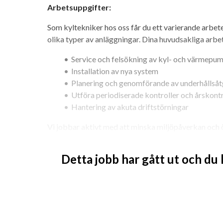
Arbetsuppgifter:
Som kyltekniker hos oss får du ett varierande arb
olika typer av anläggningar. Dina huvudsakliga arbe
Service och felsökning av kyl- och värmepu
Installation av nya system
Planering och genomförande av underhållså
Utföra periodiserade kontroller och årskontr
Hantering av akuta driftstörningar
Vi jobbar aktivt med att minska miljöpåverkan och ö
kunder. Vi ser därför gärna att du har ett intresse fö
Detta jobb har gått ut och du
Beredskap kan förekomma i tjänsten.
Kvalifikationer:
Vi söker dig som:
Har erfarenhet av arbete som kyltekniker ell