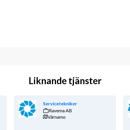
 god samarbetsförmåga
var
cialisering inom området
Liknande tjänster
ärmeteknik. Vi erbjuder tjänster inom 
t starkt fokus på kvalitet och kund 
Servicetekniker
Ravema AB
 få din ansökan så snart som möjligt. 
Värnamo
mail.
e undanbedes vänligen men bestämt.