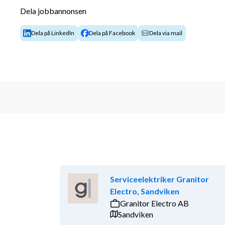
Har kylcertifikat kategori 1
Dela jobbannonsen
Innehar B-körkort
Är serviceinriktad, ansvarstagande och har
Dela på LinkedIn
Dela på Facebook
Dela via mail
CO2 är meriterande
Vi erbjuder:
Ett engagerat och stöttande team
Ett omväxlande arbete med frihet under ans
Möjlighet till utveckling inom yrket och spe
Om arbetsgivaren:
MK-Kyla AB är ett etablerat företag inom kyl- och v
installation, service och energi optimering och har et
nöjdhet.
Serviceelektriker Granitor
Electro, Sandviken
Vi gör löpande urval och intervjuer och önskar därför
Granitor Electro AB
När du skickat in din ansökan får du ett bekräftelse 
Sandviken
Samtal från externa rekryteringsföretag och säljar