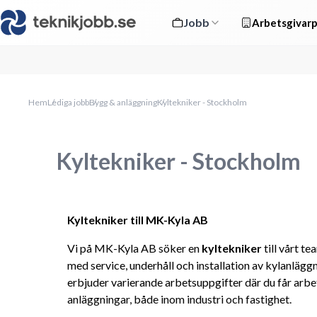
Jobb
Arbetsgivarp
Hem
Lediga jobb
Bygg & anläggning
Kyltekniker - Stockholm
Kyltekniker - Stockholm
Kyltekniker till MK-Kyla AB
Vi på MK-Kyla AB söker en 
kyltekniker
 till vårt t
med service, underhåll och installation av kylanläg
erbjuder varierande arbetsuppgifter där du får arbe
anläggningar, både inom industri och fastighet.