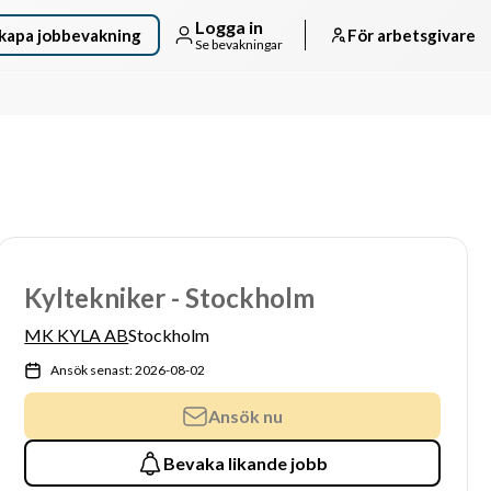
Logga in
kapa jobbevakning
För arbetsgivare
Se bevakningar
Kyltekniker - Stockholm
MK KYLA AB
Stockholm
Ansök senast: 2026-08-02
Ansök nu
Bevaka likande jobb