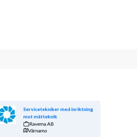
Servicetekniker med inriktning
mot mätteknik
Ravema AB
Värnamo