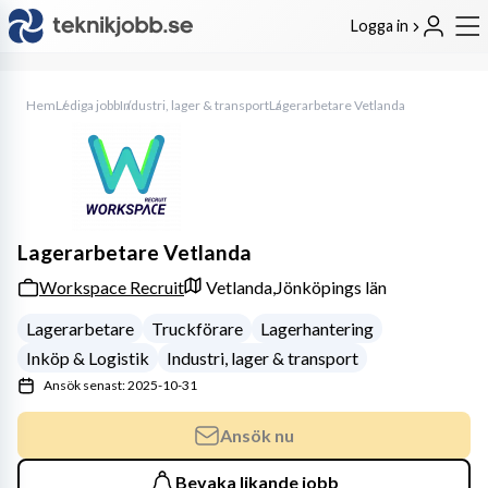
Logga in
Hem
Lediga jobb
Industri, lager & transport
Lagerarbetare Vetlanda
Lagerarbetare Vetlanda
Workspace Recruit
Vetlanda,
Jönköpings län
Lagerarbetare
Truckförare
Lagerhantering
Inköp & Logistik
Industri, lager & transport
Ansök senast: 2025-10-31
Ansök nu
Bevaka likande jobb