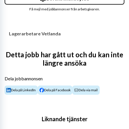
Få mejl med jobbannonser från arbetsgivaren.
Lagerarbetare Vetlanda
Är du en strukturerad, flexibel och ansvarstagande 
Detta jobb har gått ut och du kan inte
person som trivs i en lager- och logistikmiljö? Vi på 
längre ansöka
Uniflex söker nu 
lagerarbetare
 till en av våra kunder i 
Vetlanda, med 
start efter vecka 32
. Har du truckkort 
och tidigare erfarenhet av lagerarbete? Då kan detta 
Dela jobbannonsen
vara jobbet för dig!
Dela på LinkedIn
Dela på Facebook
Dela via mail
Om tjänsten:
Liknande tjänster