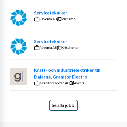
Arbetet sker både självständigt och tillsammans med 
kollegor, och du har alltid stöd av erfarna kollegor. 
Servicetekniker
Kundservice är en naturlig del av rollen och vi lägger stor 
Ravema AB
Värnamo
vikt vid ett professionellt och hjälpsamt bemötande.
Du behöver inte kunna allt från början – vi erbjuder 
introduktion, löpande utbildning och möjlighet att bygga 
Servicetekniker
kompetens i takt med att du utvecklas i rollen så att du 
Ravema AB
Kristinehamn
kan hålla dig uppdaterad med framtidens teknik och 
fordonssystem.
Kraft- och industrielektriker till
Om dig
Dalarna, Granitor Electro
Granitor Electro AB
Vi söker dig som har flera års erfarenhet som mekaniker 
Avesta
inom tunga fordon, gärna minst tre år i branschen. Du är 
trygg i din roll, har ett öga för kvalitet och gillar att lösa 
tekniska utmaningar. Kunskaper inom fordonselektronik 
Se alla jobb
är meriterande.
Du är praktisk lagd och som kollega är du hjälpsam och 