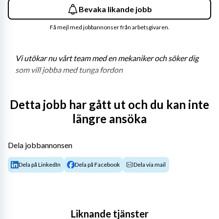
Bevaka likande jobb
Få mejl med jobbannonser från arbetsgivaren.
Vi utökar nu vårt team med en mekaniker och söker dig 
som vill jobba med tunga fordon
Nu letar vi efter dig som gillar att reparera tunga fordon. 
För att trivas i rollen behöver du vara en person med en 
Detta jobb har gått ut och du kan inte
serviceinriktad approach till mekanikeryrket och du har 
längre ansöka
ett genuint tekniskt intresse med ett hjärta som klappar 
lite extra för tunga fordon. Om du dessutom har en 
Dela jobbannonsen
fallenhet för installation och felsökning i tekniska 
system är det meriterande, men inget absolut krav.
Dela på LinkedIn
Dela på Facebook
Dela via mail
Om tjänsten
Som lastbilsmekaniker kommer du att arbeta med 
service, reparation och underhåll av Volvo lastbilar. 
Liknande tjänster