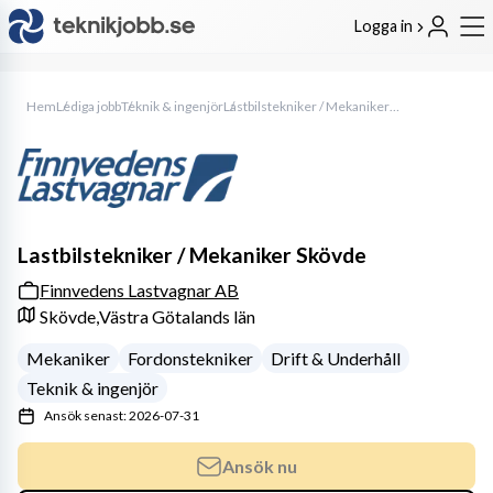
Logga in
Hem
Lediga jobb
Teknik & ingenjör
Lastbilstekniker / Mekaniker Skövde
Lastbilstekniker / Mekaniker Skövde
Finnvedens Lastvagnar AB
Skövde,
Västra Götalands län
Mekaniker
Fordonstekniker
Drift & Underhåll
Teknik & ingenjör
Ansök senast: 2026-07-31
Ansök nu