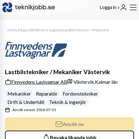
Logga in
Hem
Lediga jobb
Teknik & ingenjör
Lastbilstekniker / Mekaniker Västervik
Lastbilstekniker / Mekaniker Västervik
Finnvedens Lastvagnar AB
Västervik,
Kalmar län
Mekaniker
Reparatör
Fordonstekniker
Drift & Underhåll
Teknik & ingenjör
Ansök senast: 2026-07-31
Ansök nu
Bevaka likande jobb