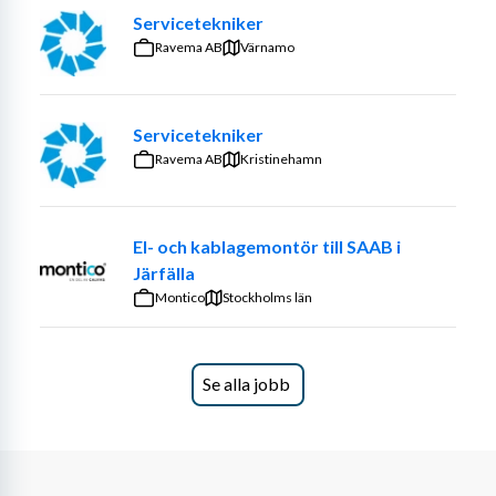
kollegor, och du har alltid stöd av erfarna kollegor. 
Servicetekniker
Kundservice är en naturlig del av rollen och vi lägger stor 
Ravema AB
Värnamo
vikt vid ett professionellt och hjälpsamt bemötande.
Du behöver inte kunna allt från början – vi erbjuder 
introduktion, löpande utbildning och möjlighet att bygga 
Servicetekniker
kompetens i takt med att du utvecklas i rollen så att du 
Ravema AB
Kristinehamn
kan hålla dig uppdaterad med framtidens teknik och 
fordonssystem.
El- och kablagemontör till SAAB i
Om dig
Järfälla
Montico
Om vi får önska något så har du redan hunnit samla på 
Stockholms län
dig minst tre års erfarenhet som tekniker inom 
branschen och känner dig trygg i din yrkesroll. Har du 
dessutom ett intresse för fordonselektronik och teknisk 
Se alla jobb
fördjupning är det ett stort plus. För oss är det också 
självklart att du är en lagspelare – någon som är 
hjälpsam, visar respekt för andra och alltid har fokus på 
att hitta lösningar.