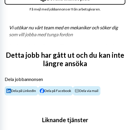
Få mejl med jobbannonser från arbetsgivaren.
Vi utökar nu vårt team med en mekaniker och söker dig 
som vill jobba med tunga fordon
Nu letar vi efter dig som gillar att reparera tunga fordon. 
För att trivas i rollen behöver du vara en person med en 
Detta jobb har gått ut och du kan inte
serviceinriktad approach till mekanikeryrket, du har ett 
längre ansöka
genuint tekniskt intresse och ett hjärta som klappar 
extra för tunga fordon. Om du dessutom har en fallenhet 
Dela jobbannonsen
för installation och felsökning i tekniska system är det 
meriterande, men inget absolut krav.
Dela på LinkedIn
Dela på Facebook
Dela via mail
Om tjänsten
Som lastbilsmekaniker kommer du att arbeta med 
service, reparation och underhåll av Volvo lastbilar. 
Liknande tjänster
Arbetet sker både självständigt och tillsammans med 