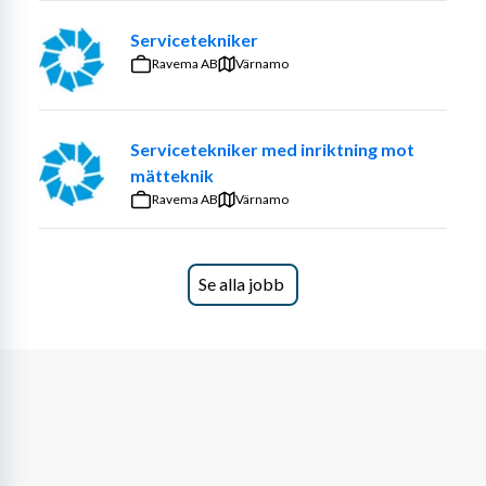
Servicetekniker
Ravema AB
Värnamo
Servicetekniker med inriktning mot
mätteknik
Ravema AB
Värnamo
Se alla jobb