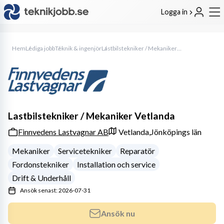
Logga in
Hem
Lediga jobb
Teknik & ingenjör
Lastbilstekniker / Mekaniker Vetlanda
Lastbilstekniker / Mekaniker Vetlanda
Finnvedens Lastvagnar AB
Vetlanda,
Jönköpings län
Mekaniker
Servicetekniker
Reparatör
Fordonstekniker
Installation och service
Drift & Underhåll
Ansök senast: 2026-07-31
Ansök nu