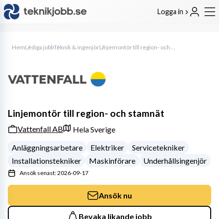
Logga in
Hem
Lediga jobb
Teknik & ingenjör
Linjemontör till region- och stamnät
Linjemontör till region- och stamnät
Vattenfall AB
Hela Sverige
Anläggningsarbetare
Elektriker
Servicetekniker
Installationstekniker
Maskinförare
Underhållsingenjör
Ansök senast: 2026-09-17
Ansök nu
Bevaka likande jobb