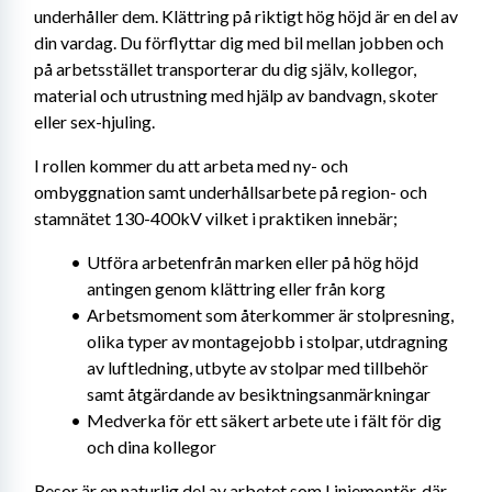
underhåller dem. Klättring på riktigt hög höjd är en del av 
din vardag. Du förflyttar dig med bil mellan jobben och 
på arbetsstället transporterar du dig själv, kollegor, 
material och utrustning med hjälp av bandvagn, skoter 
eller sex-hjuling.
I rollen kommer du att arbeta med ny- och 
ombyggnation samt underhållsarbete på region- och 
stamnätet 130-400kV vilket i praktiken innebär;
Utföra arbetenfrån marken eller på hög höjd 
antingen genom klättring eller från korg
Arbetsmoment som återkommer är stolpresning, 
olika typer av montagejobb i stolpar, utdragning 
av luftledning, utbyte av stolpar med tillbehör 
samt åtgärdande av besiktningsanmärkningar
Medverka för ett säkert arbete ute i fält för dig 
och dina kollegor
Resor är en naturlig del av arbetet som Linjemontör, där 