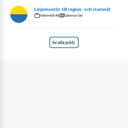
Linjemontör till region- och stamnät
Vattenfall AB
Dalarnas län
Se alla jobb